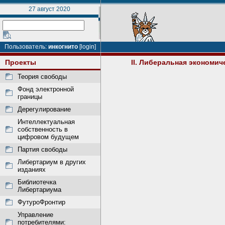
27 август 2020
Пользователь:
инкогнито
[login]
Проекты
II. Либеральная экономич
Теория свободы
Фонд электронной
границы
Дерегулирование
Интеллектуальная
собственность в
цифровом будущем
Партия свободы
Либертариум в других
изданиях
Библиотечка
Либертариума
ФутуроФронтир
Управление
потребителями: