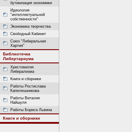
бутикизация экономики
Идеология
"интеллектуальной
собственности"
Экономика творчества
Свободный Кабинет
Союз "Либеральная
Хартия"
Библиотечка
Либертариума
Хрестоматия
Либерализма
Книги и сборники
Работы Ростислава
Капелюшникова
Работы Виталия
Найшуля
Работы Бориса Львина
Книги и сборники