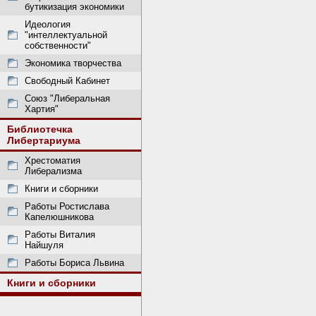
бутикизация экономики
Идеология
"интеллектуальной
собственности"
Экономика творчества
Свободный Кабинет
Союз "Либеральная
Хартия"
Библиотечка
Либертариума
Хрестоматия
Либерализма
Книги и сборники
Работы Ростислава
Капелюшникова
Работы Виталия
Найшуля
Работы Бориса Львина
Книги и сборники