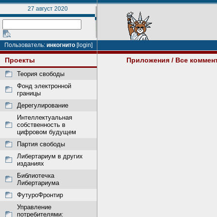
27 август 2020
Пользователь:
инкогнито
[login]
Проекты
Приложения
/ Все коммен
Теория свободы
Фонд электронной
границы
Дерегулирование
Интеллектуальная
собственность в
цифровом будущем
Партия свободы
Либертариум в других
изданиях
Библиотечка
Либертариума
ФутуроФронтир
Управление
потребителями: