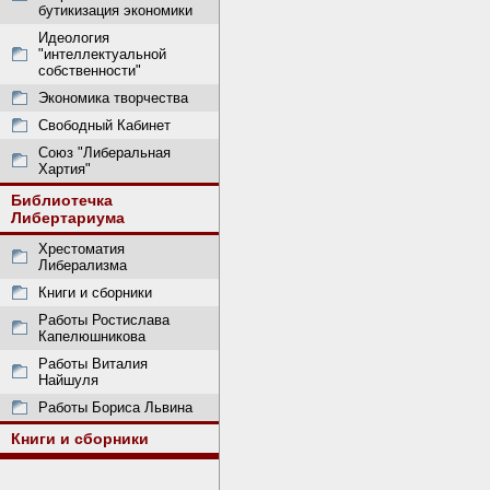
бутикизация экономики
Идеология
"интеллектуальной
собственности"
Экономика творчества
Свободный Кабинет
Союз "Либеральная
Хартия"
Библиотечка
Либертариума
Хрестоматия
Либерализма
Книги и сборники
Работы Ростислава
Капелюшникова
Работы Виталия
Найшуля
Работы Бориса Львина
Книги и сборники