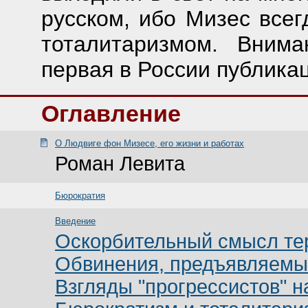
русском, ибо Мизес все
тоталитаризмом. Внима
первая в России публикац
Оглавление
О Людвиге фон Мизесе, его жизни и работах
Роман Левита
Бюрократия
Введение
Оскорбительный смысл те
Обвинения, предъявляемы
Взгляды "прогрессистов" 