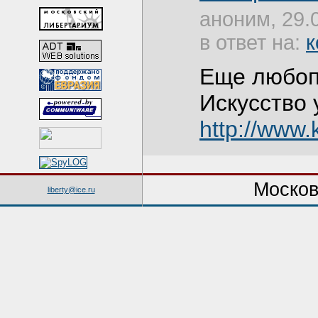
аноним, 29.
в ответ на:
к
Еще любоп
Искусство 
http://www.
Москов
liberty@ice.ru