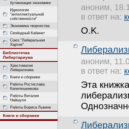
бутикизация экономики
аноним, 18.
Идеология
"интеллектуальной
в ответ на:
к
собственности"
Экономика творчества
O.K.
Свободный Кабинет
Союз "Либеральная
Хартия"
Либерализ
Библиотечка
Либертариума
аноним, 11.
Хрестоматия
в ответ на:
к
Либерализма
Книги и сборники
Эта книжк
Работы Ростислава
Капелюшникова
либерализм
Работы Виталия
Найшуля
Однозначно
Работы Бориса Львина
Книги и сборники
Либерализ