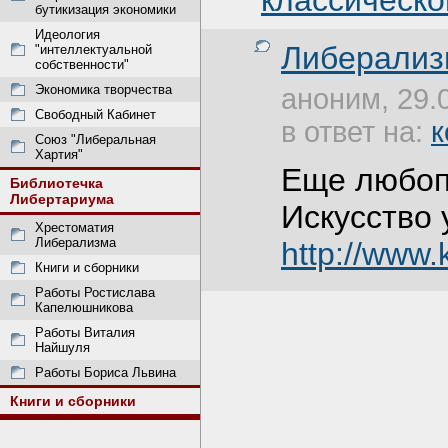
классическо
бутикизация экономики
Идеология
Либерализ
"интеллектуальной
собственности"
Экономика творчества
аноним, 29.
Свободный Кабинет
в ответ на:
к
Союз "Либеральная
Хартия"
Еще любоп
Библиотечка
Либертариума
Искусство 
Хрестоматия
Либерализма
http://www.
Книги и сборники
Работы Ростислава
Капелюшникова
Работы Виталия
Найшуля
Работы Бориса Львина
Книги и сборники