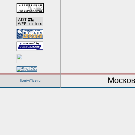
Москов
liberty@ice.ru