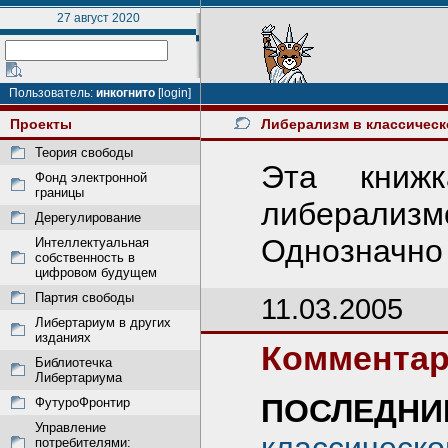
27 август 2020
Пользователь:
инкогнито
[login]
Проекты
Либерализм в классическ
Теория свободы
Эта книж
Фонд электронной
границы
либерализмо
Дерегулирование
Однозначно :
Интеллектуальная
собственность в
цифровом будущем
Партия свободы
11.03.2005
Либертариум в других
изданиях
Комментар
Библиотечка
Либертариума
ПОСЛЕДНИ
ФутуроФронтир
Управление
потребителями: