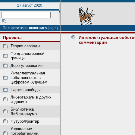
27 август 2020
Пользователь:
инкогнито
[login]
Проекты
Интеллектуальная собстве
комментарии
Теория свободы
Фонд электронной
границы
Дерегулирование
Интеллектуальная
собственность в
цифровом будущем
Партия свободы
Либертариум в других
изданиях
Библиотечка
Либертариума
ФутуроФронтир
Управление
потребителями: