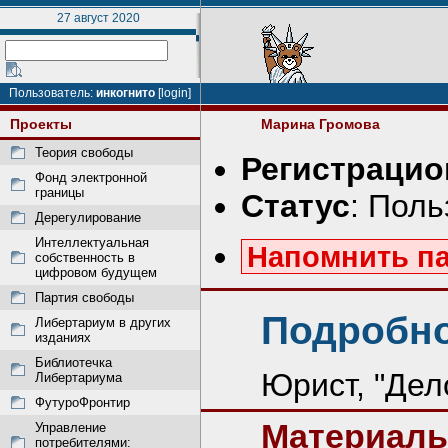
27 август 2020
Пользователь:
инкогнито
[login]
Проекты
Марина Громова
Теория свободы
Регистрацио
Фонд электронной
границы
Статус
: Пол
Дерегулирование
Интеллектуальная
Напомнить п
собственность в
цифровом будущем
Партия свободы
Подробно
Либертариум в других
изданиях
Библиотечка
Юрист, "Дело
Либертариума
ФутуроФронтир
Материалы
Управление
потребителями: