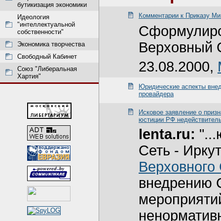
бутикизация экономики
Комментарии к Приказу Мин
Идеология
"интеллектуальной
Сформулиров
собственности"
Верховный 
Экономика творчества
Свободный Кабинет
23.08.2000,
Союз "Либеральная
Хартия"
Юридические аспекты вне
провайдера
Исковое заявление о приз
юстиции РФ недействител
lenta.ru:
"..
Сеть - Ирку
Верховного
внедрению 
мероприятий
ненормативн