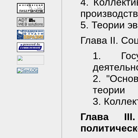
4. Коллекти
производст
5. Теории э
Глава II. С
1. Гос
деятельн
2. "Осно
теории
3. Колле
Глава II
политическ