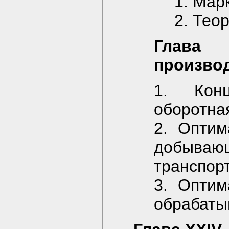
1. Мар
2. Тео
Глава
произво
1. Конц
оборотна
2. Оптим
добыва
транспор
3. Оптим
обрабат