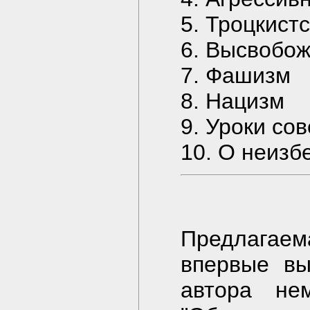
5. Троцкист
6. Высвобо
7. Фашизм
8. Нацизм
9. Уроки со
10. О неизб
Предлагаем
впервые вы
автора не