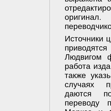
отредактир
оригинал.
переводчик
Источники ц
приводятс
Людвигом 
работа изда
также указ
случаях 
даются по
переводу п