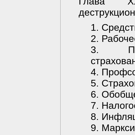
Глава X
деструкцио
1. Средс
2. Рабоче
3. При
страхова
4. Профс
5. Страх
6. Обобщ
7. Налог
8. Инфля
9. Маркс