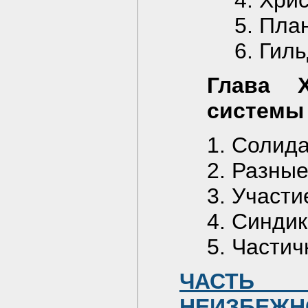
4. Хри
5. Пла
6. Гил
Глава X
системы
1. Солид
2. Разны
3. Участи
4. Синди
5. Части
ЧАСТЬ 
НЕИЗБЕЖН