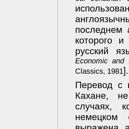
использо
англоязычн
последнем 
которого и
русский яз
Economic and S
].
Classics, 1981
Перевод с 
Кахане, н
случаях, 
немецком 
выражена а