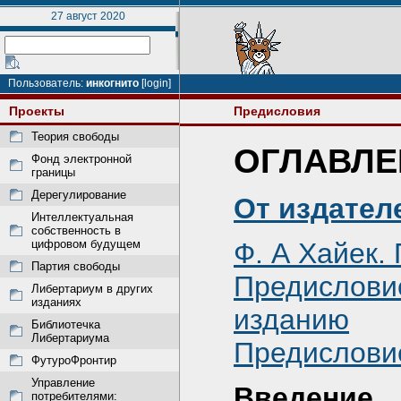
27 август 2020
Пользователь:
инкогнито
[login]
Проекты
Предисловия
Теория свободы
ОГЛАВЛЕ
Фонд электронной
границы
Дерегулирование
От издател
Интеллектуальная
собственность в
цифровом будущем
Ф. А Хайек.
Партия свободы
Предислов
Либертариум в других
изданиях
изданию
Библиотечка
Либертариума
Предислови
ФутуроФронтир
Управление
Введение
потребителями: