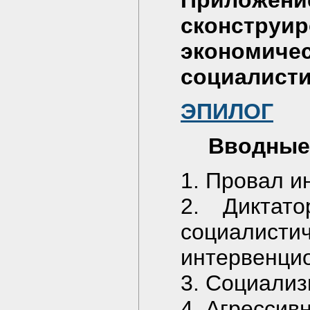
Приложе
сконст
экономи
социалисти
ЭПИЛОГ
Вводные
1. Провал 
2. Диктато
социал
интервенци
3. Социализ
4. Агрессив