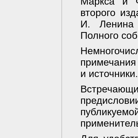
Маркса и Ф
второго изд
И. Ленина 
Полного соб
Немногочис
примечания
и источники.
Встречающ
предислови
публикуемо
применител