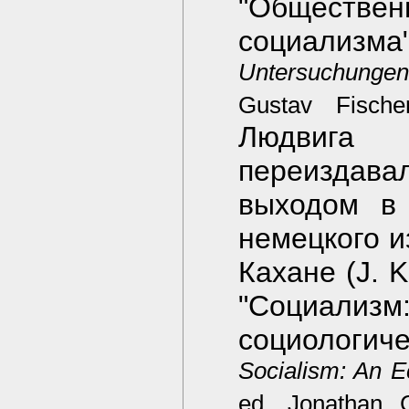
"Обществен
социализма"
Untersuchungen
Gustav Fische
Людвига 
переиздава
выходом в 
немецкого и
Кахане (J. 
"Социал
социологич
Socialism: An E
ed. Jonathan 