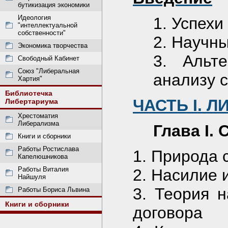
бутикизация экономики
Идеология
1. Успехи
"интеллектуальной
собственности"
2. Научн
Экономика творчества
3. Альт
Свободный Кабинет
Союз "Либеральная
анализу 
Хартия"
Библиотечка
ЧАСТЬ I. 
Либертариума
Хрестоматия
Либерализма
Глава I.
Книги и сборники
Работы Ростислава
1. Природа 
Капелюшникова
Работы Виталия
2. Насилие 
Найшуля
3. Теория 
Работы Бориса Львина
Книги и сборники
договора