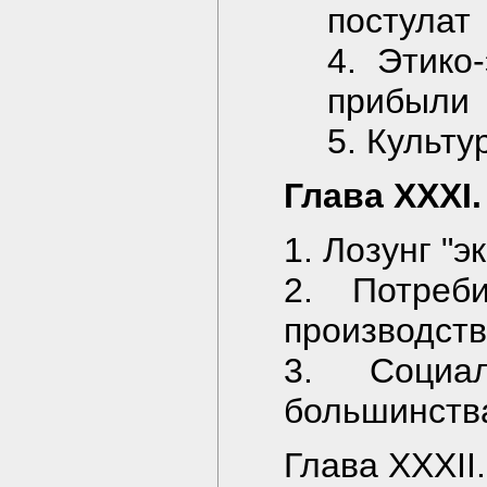
постулат
4. Этико
прибыли
5. Культ
Глава XXXI
1. Лозунг "
2. Потреб
производст
3. Социа
большинств
Глава XXXII