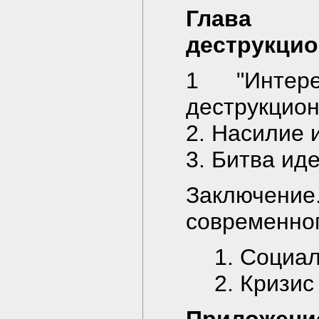
Глава 
деструкци
1 "Интер
деструкцио
2. Насилие 
3. Битва ид
Заключен
современно
1. Социа
2. Кризи