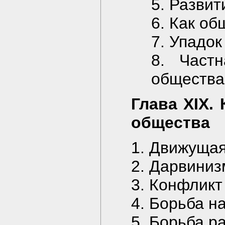
5. Развит
6. Как о
7. Упадо
8. Част
общества
Глава XIX.
общества
1. Движуща
2. Дарвиниз
3. Конфликт
4. Борьба н
5. Борьба р