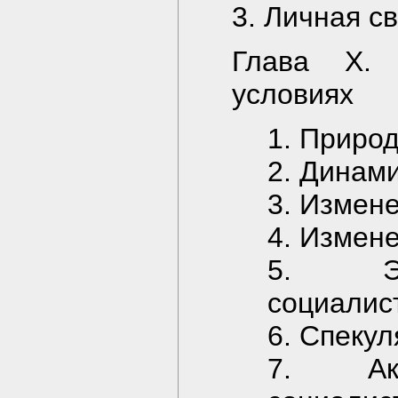
3. Личная с
Глава X.
условиях
1. Приро
2. Динам
3. Измен
4. Измен
5. Э
социалис
6. Спекул
7. Ак