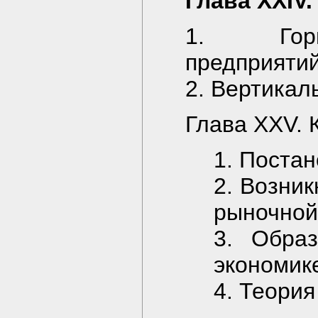
Глава XXIV
1. Гориз
предприяти
2. Вертикал
Глава XXV. 
1. Поста
2. Возни
рыночной
3. Обра
экономик
4. Теори