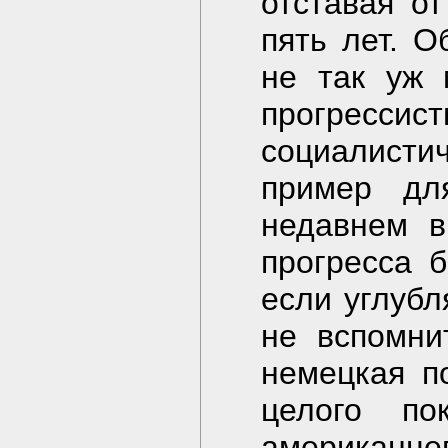
отставая от
пять лет. О
не так уж 
прогрес
социалисти
пример дл
недавнем в
прогресса 
если углубл
не вспомни
немецкая п
целого по
американц