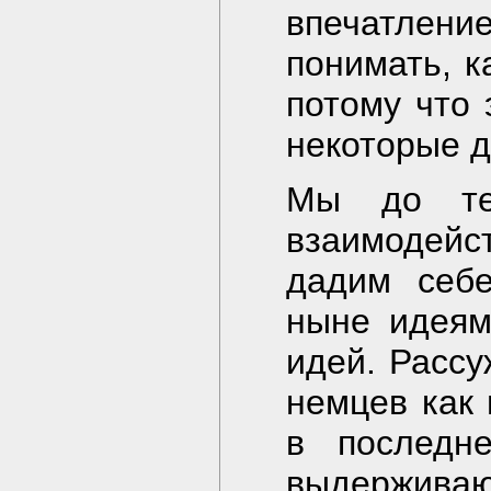
впечатлени
понимать, к
потому что 
некоторые д
Мы до те
взаимодейс
дадим себе
ныне идеям
идей. Рассу
немцев как
в последн
выдерживаю