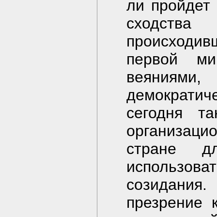
ли пройдет
сходства
происходивш
первой м
веяниями
демократич
сегодня т
организаци
стране д
использова
созидания.
презрение 