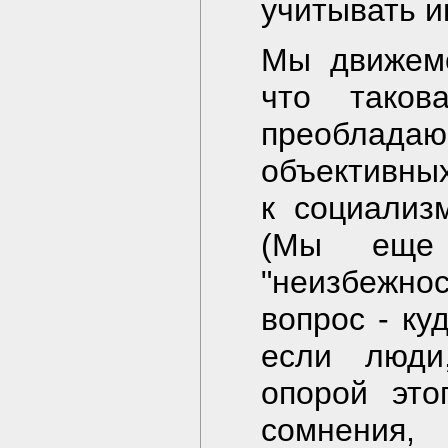
учитывать и
Мы движемс
что таков
преобла
объективны
к социализ
(Мы еще
"неизбежно
вопрос - ку
если люди
опорой это
сомнения, 