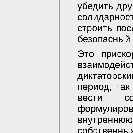
убедить дру
солидарно
строить по
безопасный 
Это приско
взаимодейс
диктаторс
период, так
вести со
формулиров
внутреннюю
собствен