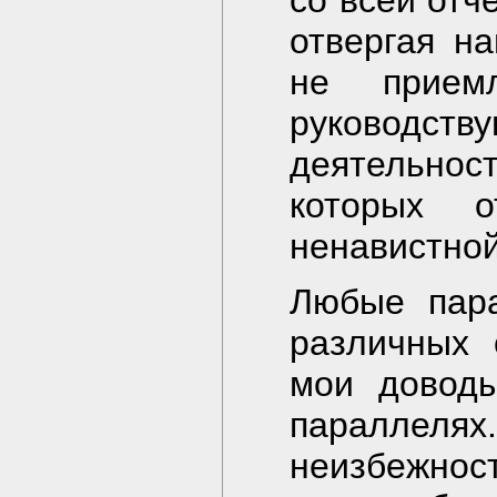
со всей отч
отвергая н
не прием
руководс
деятельн
которых 
ненавистной
Любые пара
различных 
мои доводы
параллел
неизбежност