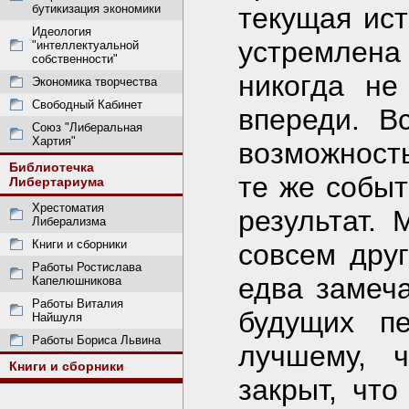
бутикизация экономики
текущая ист
Идеология
устремлена
"интеллектуальной
собственности"
никогда не
Экономика творчества
Свободный Кабинет
впереди. В
Союз "Либеральная
Хартия"
возможност
Библиотечка
те же событ
Либертариума
Хрестоматия
результат.
Либерализма
Книги и сборники
совсем друг
Работы Ростислава
едва замеч
Капелюшникова
Работы Виталия
будущих п
Найшуля
Работы Бориса Львина
лучшему, 
Книги и сборники
закрыт, что