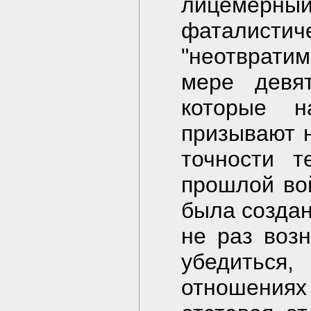
лицемерн
фаталисти
"неотврати
мере девя
которые н
призывают н
точности т
прошлой во
была создан
не раз возн
убедитьс
отношениях