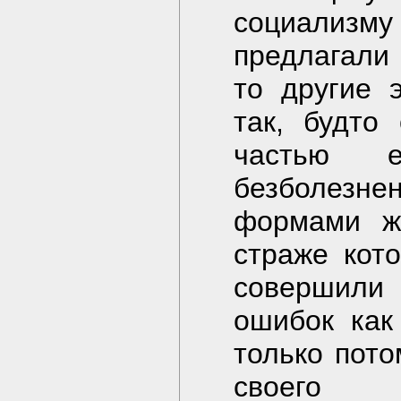
социализму
предлагали 
то другие 
так, будто
частью 
безболезне
формами жи
страже кот
совершил
ошибок как
только пото
своего п