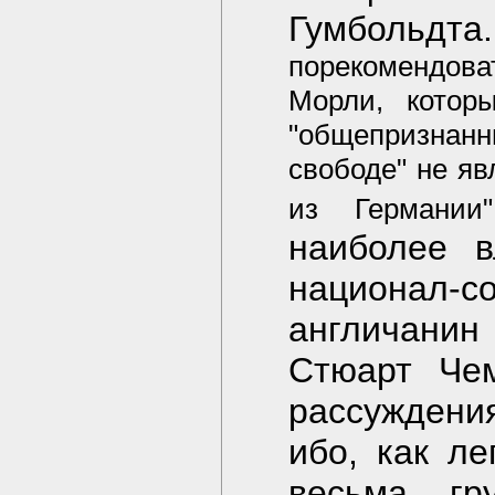
Гумбольдта.
порекомендова
Морли, котор
"общепризнанны
свободе" не я
из Германии"
наиболее в
национал-
англичанин
Стюарт Чем
рассуждени
ибо, как ле
весьма гр