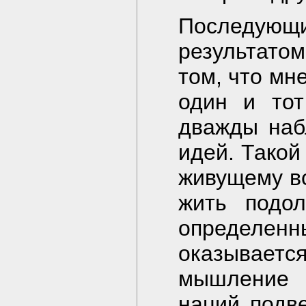
Последу
результато
том, что мн
один и тот
дважды наб
идей. Такой
живущему вс
жить подол
определе
оказываетс
мышление 
наций подв