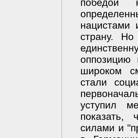
победой 
определенн
нацистами 
страну. Но
единствен
оппозицию 
широком с
стали соци
первоначал
уступил м
показать, 
силами и "