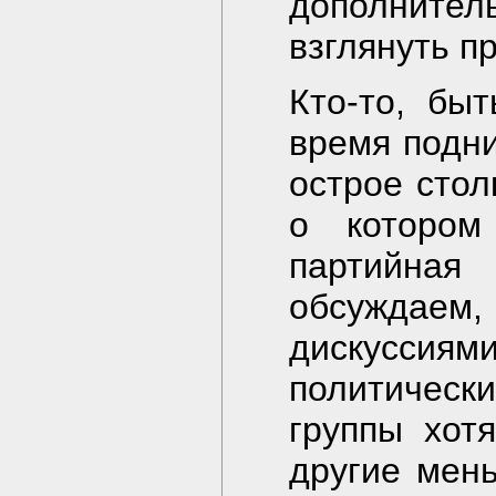
дополните
взглянуть пр
Кто-то, быт
время подн
острое стол
о котором
партийна
обсуждаем
дискусси
политическ
группы хот
другие мен