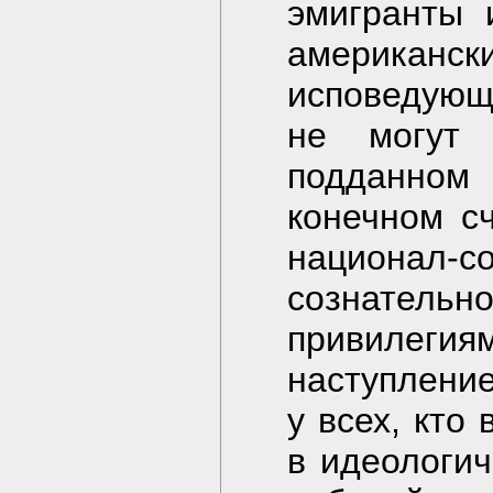
эмигранты 
американск
исповедующ
не могут
подданно
конечном с
национал-
сознательн
привилегия
наступление
у всех, кто
в идеологи