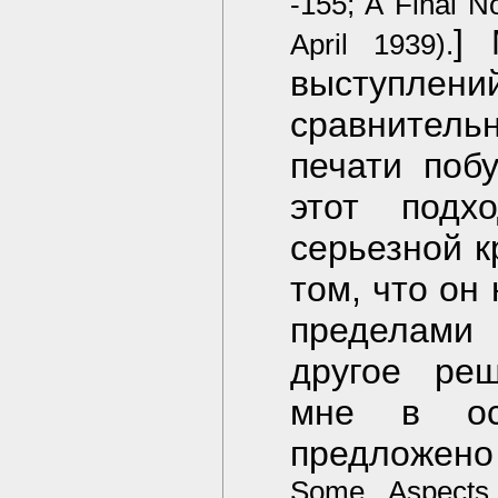
-155; A Final No
] 
April 1939).
выступлени
сравнитель
печати поб
этот подх
серьезной к
том, что он
пределами 
другое реш
мне в ос
предложено 
Some Aspects o