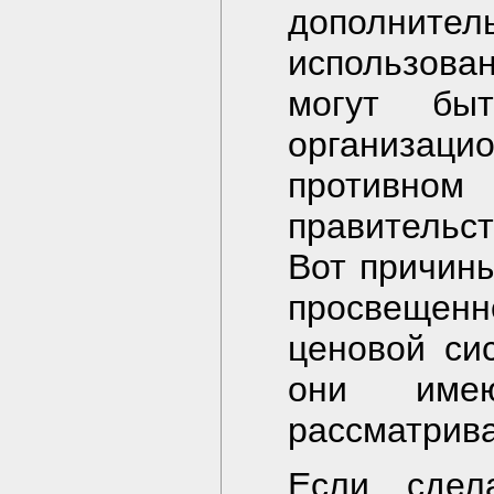
дополните
использова
могут бы
организац
противном
правительст
Вот причин
просвещенн
ценовой си
они име
рассматрив
Если сдел