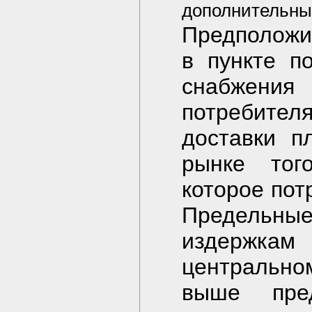
дополнительны
Предположи
в пункте п
снабжени
потребител
доставки п
рынке тог
которое пот
Предельн
издержка
центральном
выше пре