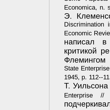
Economica, n. s
Э. Клеменс
Discrimination 
Economic Review
написал в
критикой р
Флемингом 
State Enterpris
1945, p. 112--11
Т. Уильсона 
Enterprise /
подчеркив