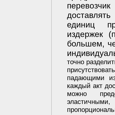
перевозч
доставлят
единиц пр
издержек (
большем, ч
индивидуаль
точно раздели
присутствовать
падающими из
каждый акт дос
можно пред
эластичным
пропорциона