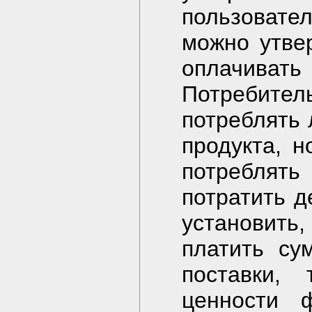
пользоват
можно утве
оплачиват
Потребител
потреблять
продукта, н
потребля
потратить д
установить
платить су
поставки,
ценности ф