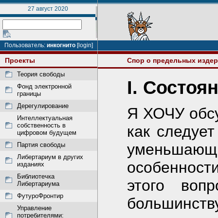
27 август 2020
Пользователь:
инкогнито
[login]
Проекты
Спор о предельных изде
Теория свободы
I. Состоя
Фонд электронной
границы
Дерегулирование
Я ХОЧУ обсу
Интеллектуальная
собственность в
как следует
цифровом будущем
уменьшаю
Партия свободы
Либертариум в других
особенности
изданиях
Библиотечка
этого вопр
Либертариума
ФутуроФронтир
большинст
Управление
потребителями: