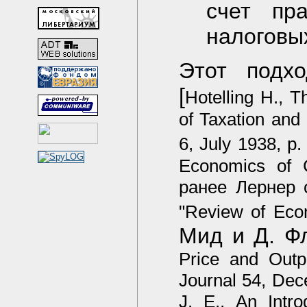
счет пр
налоговы
Этот подхо
[
Hotelling H., 
of Taxation and 
6, July 1938, p.
Economics of C
ранее Лернер 
"Review of Eco
Мид и Д. Ф
Price and Outp
Journal 54, Dec
J. E., An Intr