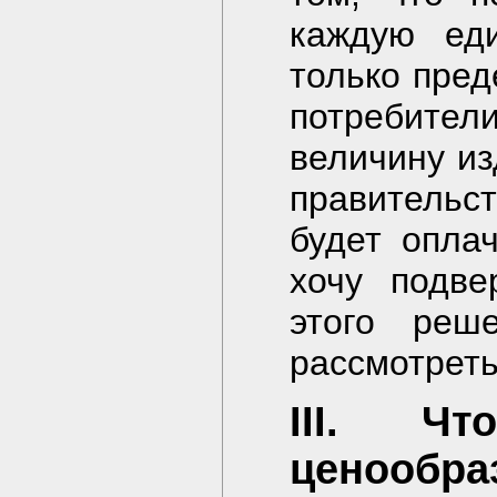
каждую еди
только пред
потребите
величину из
правительс
будет опла
хочу подве
этого реш
рассмотреть
III. Чт
ценообра