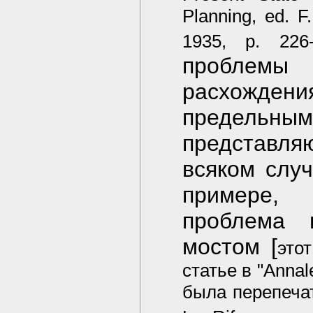
Planning, ed. 
1935, p. 226-
проблемы 
расхожд
предельным
представл
всяком случ
примере, 
проблема 
мостом [
это
статье в "Annal
была перепечата