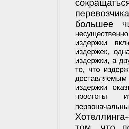
сокращатьс
перевозчи
большее ч
несуществен
издержки вк
издержек, одн
издержки, а др
то, что издер
доставляемым 
издержки ока
простоты и
первоначаль
Хотеллинга
том, что п