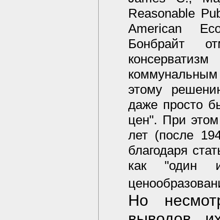
Reasonable Publ
American Eco
Бонбрайт от
консервати
коммунальным 
этому решени
даже просто б
цен". При этом
лет (после 19
благодаря стат
как "один 
ценообразован
Но несмот
выводов, и