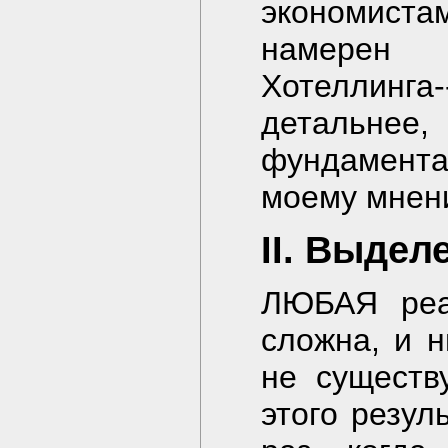
экономиста
намерен 
Хотеллинга-
деталь
фундамента
моему мнен
II. Выде
ЛЮБАЯ реал
сложна, и 
не существ
этого резул