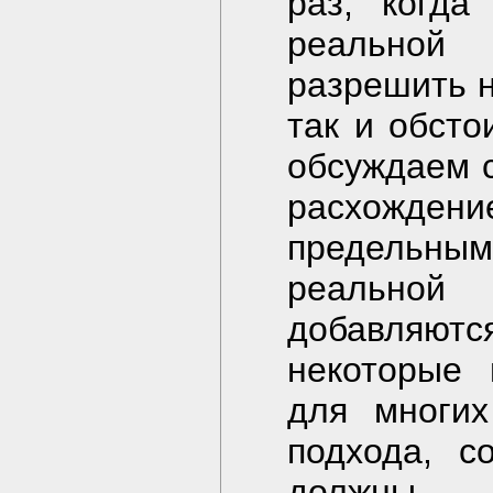
раз, когда
реальной 
разрешить н
так и обсто
обсуждаем с
расхожд
предельны
реальной
добавляютс
некоторые 
для многих
подхода, с
должны в