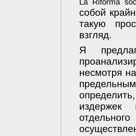
La Riforma soc
собой крайн
такую про
взгляд.
Я предла
проанализ
несмотря н
предель
определить,
издержек
отдельного
осуществ