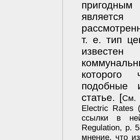
пригодным
является
рассмотренн
т. е. тип ц
известе
коммуналь
которого 
подобные 
статье. [
См. 
Electric Rates 
ссылки в ней.
Regulation, p.
мнение, что и