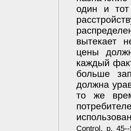
один и тот
расстрой
распредел
вытекает н
цены должн
каждый факт
больше зап
должна урав
то же вре
потреби
использова
Control, p. 45-