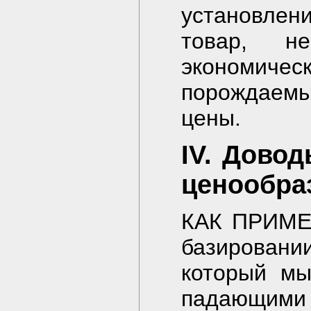
установле
товар, н
экономичес
порождаемы
цены.
IV. Дово
ценообра
КАК ПРИМЕН
базировани
который мы
падающими 