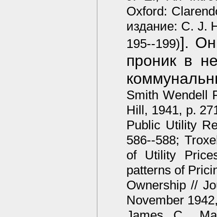
Oxford: Clarend
издание: C. J. H
]. О
195--199)
проник в н
коммунальн
Smith Wendell R
Hill, 1941, p. 2
Public Utility R
586--588; Troxe
of Utility Pric
patterns of Prici
Ownership // Jo
November 1942, 
James С., Maj