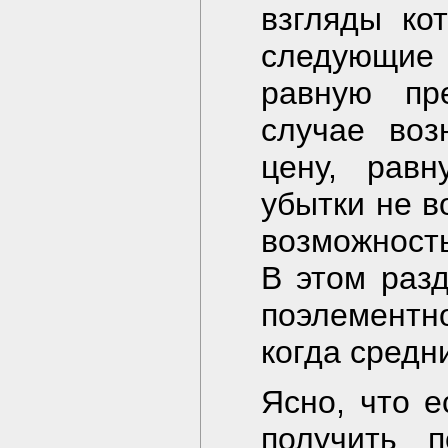
взгляды ко
следующие 
равную пр
случае воз
цену, равн
убытки не в
возможность
В этом раз
поэлементно
когда средн
Ясно, что е
получить 