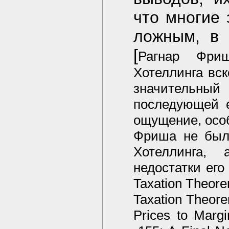
что многие 
ложным, в 
[
Рагнар Фриш
Хотеллинга вск
значительны
последующей е
ощущение, особ
Фриша не была
Хотеллинга,
недостатки его
Taxation Theorem
Taxation Theorem
Prices to Marg