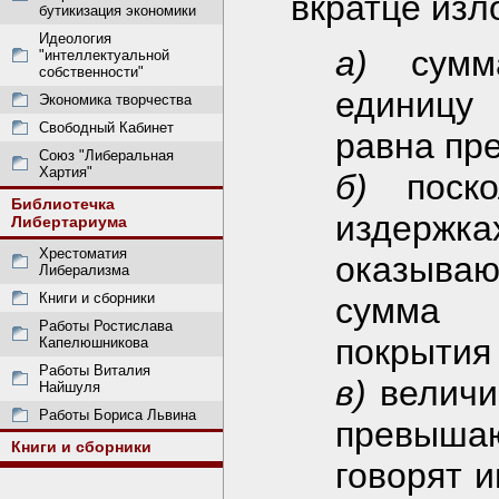
вкратце изл
бутикизация экономики
Идеология
а)
сумма
"интеллектуальной
собственности"
единицу 
Экономика творчества
Свободный Кабинет
равна пр
Союз "Либеральная
Хартия"
б)
поско
Библиотечка
издерж
Либертариума
Хрестоматия
оказываю
Либерализма
Книги и сборники
сумма п
Работы Ростислава
покрытия
Капелюшникова
Работы Виталия
в)
величи
Найшуля
Работы Бориса Львина
превышаю
Книги и сборники
говорят и