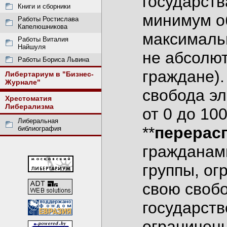
государств
Книги и сборники
минимум об
Работы Ростислава
Капелюшникова
максимальн
Работы Виталия
Найшуля
не абсолю
Работы Бориса Львина
граждане)
Либертариум в "Бизнес-
Журнале"
свобода эл
Хрестоматия
Либерализма
от 0 до 10
Либеральная
**
перерас
библиография
гражданам
группы, ог
свою свобо
государств
ограниченн