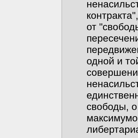
ненасильст
контракта"
от "свобод
пересечени
передвижен
одной и то
совершени
ненасильс
единствен
свободы, о
максимумо
либертари