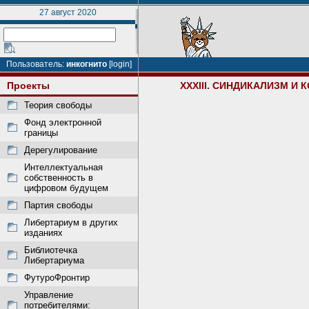
27 август 2020
Пользователь:
инкогнито
[login]
Проекты
XXXIII. СИНДИКАЛИЗМ И
Теория свободы
Фонд электронной
границы
Дерегулирование
Интеллектуальная
собственность в
цифровом будущем
Партия свободы
Либертариум в других
изданиях
Библиотечка
Либертариума
ФутуроФронтир
Управление
потребителями: