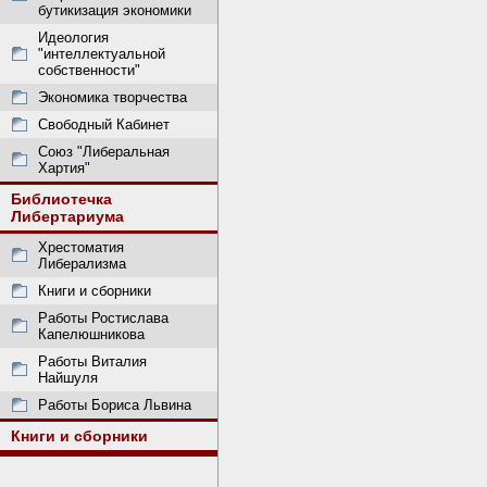
бутикизация экономики
Идеология
"интеллектуальной
собственности"
Экономика творчества
Свободный Кабинет
Союз "Либеральная
Хартия"
Библиотечка
Либертариума
Хрестоматия
Либерализма
Книги и сборники
Работы Ростислава
Капелюшникова
Работы Виталия
Найшуля
Работы Бориса Львина
Книги и сборники