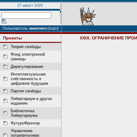
27 август 2020
Пользователь:
инкогнито
[login]
Проекты
XXIX. ОГРАНИЧЕНИЕ ПРО
Теория свободы
Фонд электронной
границы
Дерегулирование
Интеллектуальная
собственность в
цифровом будущем
Партия свободы
Либертариум в других
изданиях
Библиотечка
Либертариума
ФутуроФронтир
Управление
потребителями: