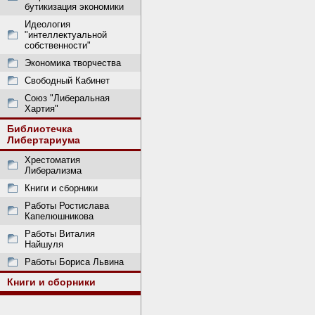
бутикизация экономики
Идеология
"интеллектуальной
собственности"
Экономика творчества
Свободный Кабинет
Союз "Либеральная
Хартия"
Библиотечка
Либертариума
Хрестоматия
Либерализма
Книги и сборники
Работы Ростислава
Капелюшникова
Работы Виталия
Найшуля
Работы Бориса Львина
Книги и сборники