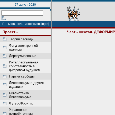
27 август 2020
Пользователь:
инкогнито
[login]
Проекты
Часть шестая. ДЕФОРМ
Теория свободы
Фонд электронной
границы
Дерегулирование
Интеллектуальная
собственность в
цифровом будущем
Партия свободы
Либертариум в других
изданиях
Библиотечка
Либертариума
ФутуроФронтир
Управление
потребителями: