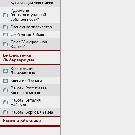
бутикизация экономики
Идеология
"интеллектуальной
собственности"
Экономика творчества
Свободный Кабинет
Союз "Либеральная
Хартия"
Библиотечка
Либертариума
Хрестоматия
Либерализма
Книги и сборники
Работы Ростислава
Капелюшникова
Работы Виталия
Найшуля
Работы Бориса Львина
Книги и сборники