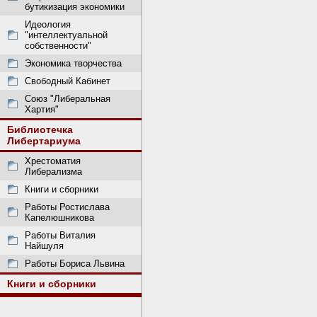
бутикизация экономики
Идеология
"интеллектуальной
собственности"
Экономика творчества
Свободный Кабинет
Союз "Либеральная
Хартия"
Библиотечка
Либертариума
Хрестоматия
Либерализма
Книги и сборники
Работы Ростислава
Капелюшникова
Работы Виталия
Найшуля
Работы Бориса Львина
Книги и сборники