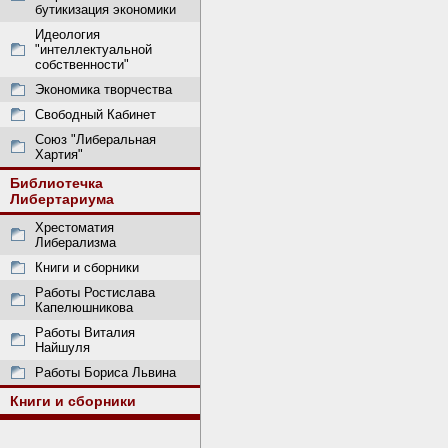
бутикизация экономики
Идеология
"интеллектуальной
собственности"
Экономика творчества
Свободный Кабинет
Союз "Либеральная
Хартия"
Библиотечка
Либертариума
Хрестоматия
Либерализма
Книги и сборники
Работы Ростислава
Капелюшникова
Работы Виталия
Найшуля
Работы Бориса Львина
Книги и сборники