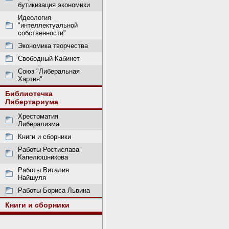
бутикизация экономики
Идеология
"интеллектуальной
собственности"
Экономика творчества
Свободный Кабинет
Союз "Либеральная
Хартия"
Библиотечка
Либертариума
Хрестоматия
Либерализма
Книги и сборники
Работы Ростислава
Капелюшникова
Работы Виталия
Найшуля
Работы Бориса Львина
Книги и сборники