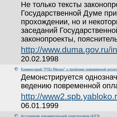
Не только тексты законопр
Государственной Думе при 
прохождении, но и некото
заседаний Государственно
законопроекты, пояснитель
http://www.duma.gov.ru/i
20.02.1998
Комментарий "РПЦ-Яблоко" о проблеме повременной оплат
Демонстрируется однознач
ведению повременной опл
http://www2.spb.yabloko
06.01.1999
Ассоциация документальной электросвязи (АДЭ)