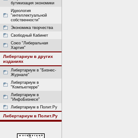
бутикизация экономики
Идеология
"интеллектуальной
собственности"
Экономика творчества
Свободный Кабинет
Союз "Либеральная
Хартия"
Либертариум в других
изданиях
Либертариум в "Бизнес-
Журнале"
Либертариум в
"Компьютерре"
Либертариум в
"ИнфоБизнесе"
Либертариум в Полит.Ру
Либертариум в Полит.Ру