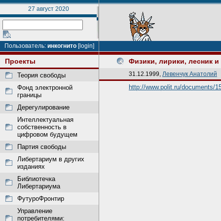
27 август 2020
Пользователь:
инкогнито
[login]
Проекты
Физики, лирики, лесник и
31.12.1999,
Левенчук Анатолий
Теория свободы
http://www.polit.ru/documents/1
Фонд электронной
границы
Дерегулирование
Интеллектуальная
собственность в
цифровом будущем
Партия свободы
Либертариум в других
изданиях
Библиотечка
Либертариума
ФутуроФронтир
Управление
потребителями: