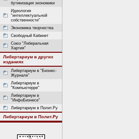
бутикизация экономики
Идеология
"интеллектуальной
собственности"
Экономика творчества
Свободный Кабинет
Союз "Либеральная
Хартия"
Либертариум в других
изданиях
Либертариум в "Бизнес-
Журнале"
Либертариум в
"Компьютерре"
Либертариум в
"ИнфоБизнесе"
Либертариум в Полит.Ру
Либертариум в Полит.Ру