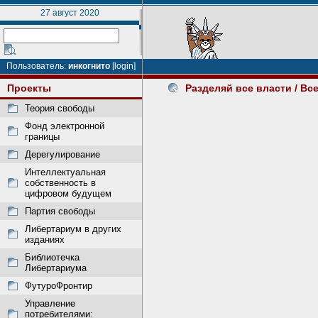
27 август 2020
Пользователь:
инкогнито
[login]
Проекты
Разделяй все власти
/ Вс
Теория свободы
Фонд электронной
границы
Дерегулирование
Интеллектуальная
собственность в
цифровом будущем
Партия свободы
Либертариум в других
изданиях
Библиотечка
Либертариума
ФутуроФронтир
Управление
потребителями: