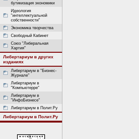
бутикизация экономики
Идеология
"интеллектуальной
собственности"
Экономика творчества
Свободный Кабинет
Союз "Либеральная
Хартия"
Либертариум в других
изданиях
Либертариум в "Бизнес-
Журнале"
Либертариум в
"Компьютерре"
Либертариум в
"ИнфоБизнесе"
Либертариум в Полит.Ру
Либертариум в Полит.Ру