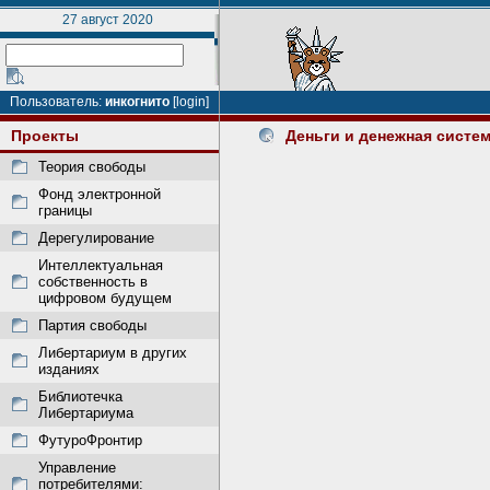
27 август 2020
Пользователь:
инкогнито
[login]
Проекты
Деньги и денежная систе
Теория свободы
Фонд электронной
границы
Дерегулирование
Интеллектуальная
собственность в
цифровом будущем
Партия свободы
Либертариум в других
изданиях
Библиотечка
Либертариума
ФутуроФронтир
Управление
потребителями: