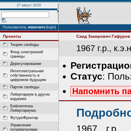
27 август 2020
Пользователь:
инкогнито
[login]
Проекты
Саид Закирович Гафуров
Теория свободы
1967 г.р., к.
Фонд электронной
границы
Регистрацио
Дерегулирование
Интеллектуальная
Статус
: Пол
собственность в
цифровом будущем
Партия свободы
Напомнить п
Либертариум в других
изданиях
Библиотечка
Подробно
Либертариума
ФутуроФронтир
Управление
1967 г.р.,
потребителями: