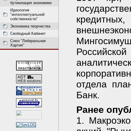
бутикизация экономики
государств
Идеология
"интеллектуальной
креди
собственности"
Экономика творчества
внешнеэк
Свободный Кабинет
Мингосим
Союз "Либеральная
Хартия"
Российской
аналитич
корпоратив
отдела пла
Банк.
Ранее опуб
1. Макроэк