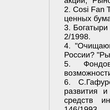
акций, "Рын
2. Cosi Fan
ценных бума
3. Богатыри
2/1998.
4. "Очищаю
России? "Ры
5. Фондо
возможности
6. С.Гафур
развития и
средств и
146/1993.