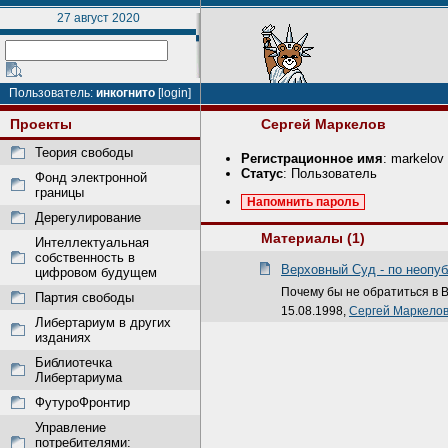
27 август 2020
Пользователь:
инкогнито
[login]
Проекты
Сергей Маркелов
Теория свободы
Регистрационное имя
: markelov
Статус
: Пользователь
Фонд электронной
границы
Напомнить пароль
Дерегулирование
Материалы (1)
Интеллектуальная
собственность в
Верховный Суд - по неопу
цифровом будущем
Почему бы не обратиться в
Партия свободы
15.08.1998,
Сергей Маркело
Либертариум в других
изданиях
Библиотечка
Либертариума
ФутуроФронтир
Управление
потребителями: