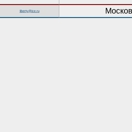
Москов
liberty@ice.ru