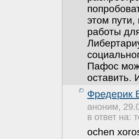
попробоват
этом пути
работы для
Либертариу
социальног
Пафос мож
оставить. 
Фредерик Б
аноним, 29.
в ответ на: 
ochen xoro