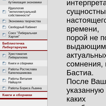
интерпрет
бутикизация экономики
Идеология
сущностны
"интеллектуальной
собственности"
настоящег
Экономика творчества
времени,
Свободный Кабинет
Союз "Либеральная
порой не п
Хартия"
Библиотечка
выдающимс
Либертариума
актуальных
Хрестоматия
Либерализма
сомнения, 
Книги и сборники
Работы Ростислава
Бастиа.
Капелюшникова
Работы Виталия
После Ваш
Найшуля
указанную 
Работы Бориса Львина
Книги и сборники
каких