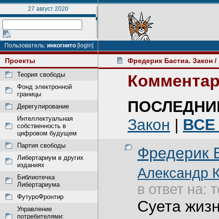
27 август 2020
Пользователь:
инкогнито
[login]
Проекты
Фредерик Бастиа. Закон
/
Теория свободы
Комментар
Фонд электронной
границы
ПОСЛЕДНИ
Дерегулирование
Интеллектуальная
Закон
|
ВСЕ
собственность в
цифровом будущем
Партия свободы
Фредерик Б
Либертариум в других
изданиях
Александр 
Библиотечка
Либертариума
в ответ на: 
ФутуроФронтир
Суета жиз
Управление
потребителями: