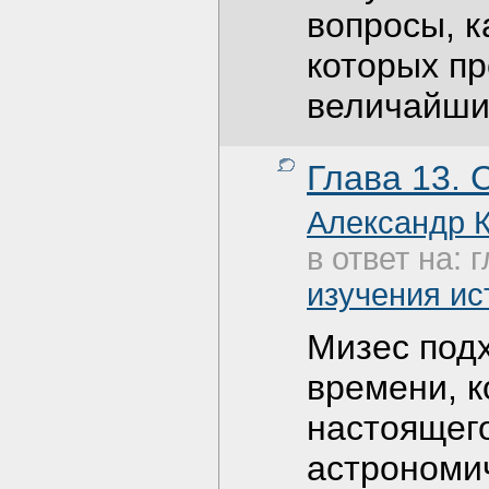
вопросы, 
которых п
величайши
Глава 13. 
Александр 
в ответ на: 
изучения ис
Мизес под
времени, к
настоящего
астрономи