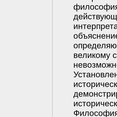
философия
действующ
интерпрет
объяснени
определяю
великому 
невозможно
Установлен
историческ
демонстрир
историческ
Философия