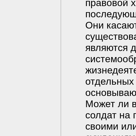
правовой х
последующ
Они касают
существов
являются д
системооб
жизнедеяте
отдельных
основываю
Может ли 
солдат на 
своими ил