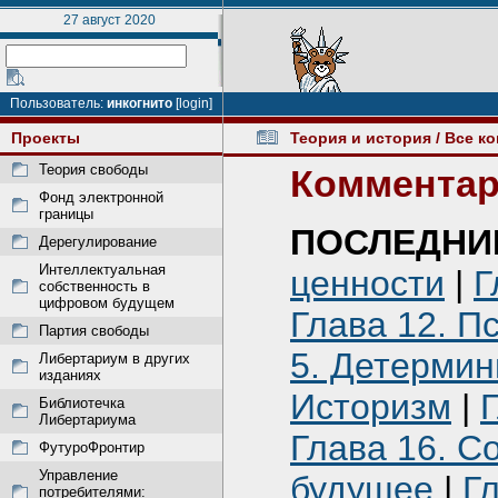
27 август 2020
Пользователь:
инкогнито
[login]
Проекты
Теория и история
/ Все к
Теория свободы
Комментар
Фонд электронной
границы
ПОСЛЕДНИ
Дерегулирование
Интеллектуальная
ценности
|
Г
собственность в
цифровом будущем
Глава 12. П
Партия свободы
5. Детермин
Либертариум в других
изданиях
Историзм
|
Г
Библиотечка
Либертариума
Глава 16. С
ФутуроФронтир
Управление
будущее
|
Г
потребителями: