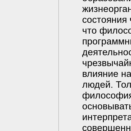
жизнеорга
состояния 
что филос
программн
деятельно
чрезвычай
влияние н
людей. Тол
философия
основыват
интерпрета
совершенн