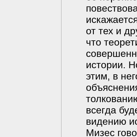
повествова
искажается
от тех и д
что теорет
совершенн
истории. Н
этим, в не
объяснения
толкованию
всегда буд
видению ис
Мизес гово