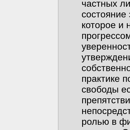
частных л
состояние
которое и 
прогрессом
уверенност
утверждени
собственн
практике п
свободы е
препятстви
непосредст
ролью в фи