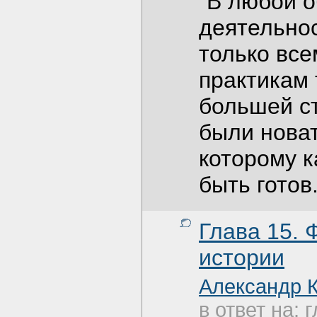
"В любой о
деятельно
только все
практикам 
большей ст
были новат
которому 
быть готов
Глава 15. 
истории
Александр 
в ответ на: 