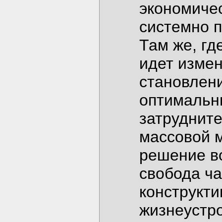
экономичес
системно 
Там же, гд
идет изме
становлени
оптимальн
затруднит
массовой 
решение в
свобода ча
конструкт
жизнеустро