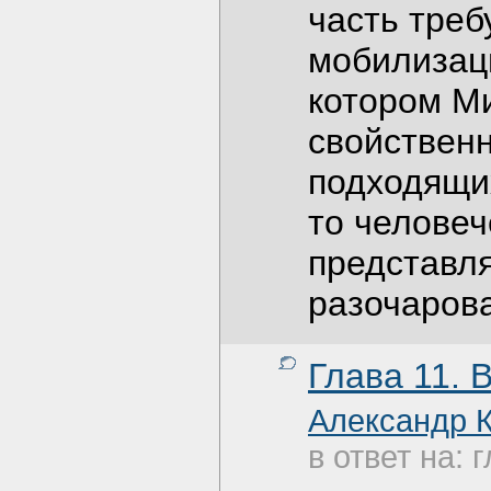
часть треб
мобилизаци
котором Ми
свойственн
подходящих
то человеч
представл
разочарова
Глава 11. 
Александр 
в ответ на: 