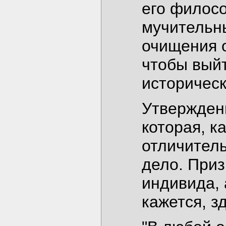
его филос
мучительн
очищения о
чтобы вый
историческ
Утвержден
которая, к
отличитель
дело. Приз
индивида, 
кажется, з