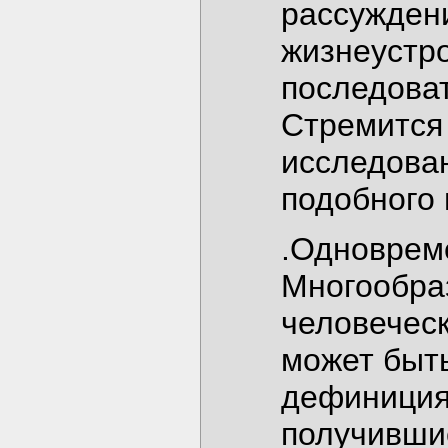
рассуждени
жизнеустр
последоват
Стремится 
исследован
подобного 
.Одновреме
Многообра
человеческ
может быт
дефинициям
получивши