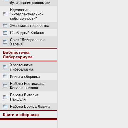
бутикизация экономики
Идеология
"интеллектуальной
собственности"
Экономика творчества
Свободный Кабинет
Союз "Либеральная
Хартия"
Библиотечка
Либертариума
Хрестоматия
Либерализма
Книги и сборники
Работы Ростислава
Капелюшникова
Работы Виталия
Найшуля
Работы Бориса Львина
Книги и сборники