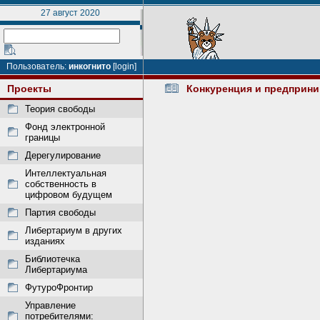
27 август 2020
Пользователь:
инкогнито
[login]
Проекты
Конкуренция и предприни
Теория свободы
Фонд электронной
границы
Дерегулирование
Интеллектуальная
собственность в
цифровом будущем
Партия свободы
Либертариум в других
изданиях
Библиотечка
Либертариума
ФутуроФронтир
Управление
потребителями: