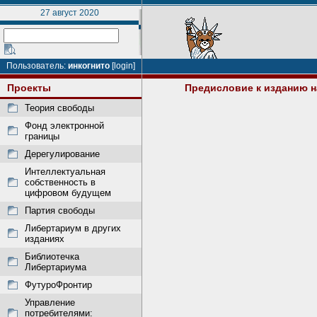
27 август 2020
Пользователь:
инкогнито
[login]
Проекты
Предисловие к изданию н
Теория свободы
Фонд электронной
границы
Дерегулирование
Интеллектуальная
собственность в
цифровом будущем
Партия свободы
Либертариум в других
изданиях
Библиотечка
Либертариума
ФутуроФронтир
Управление
потребителями: