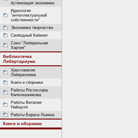
бутикизация экономики
Идеология
"интеллектуальной
собственности"
Экономика творчества
Свободный Кабинет
Союз "Либеральная
Хартия"
Библиотечка
Либертариума
Хрестоматия
Либерализма
Книги и сборники
Работы Ростислава
Капелюшникова
Работы Виталия
Найшуля
Работы Бориса Львина
Книги и сборники