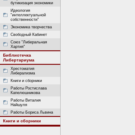
бутикизация экономики
Идеология
"интеллектуальной
собственности"
Экономика творчества
Свободный Кабинет
Союз "Либеральная
Хартия"
Библиотечка
Либертариума
Хрестоматия
Либерализма
Книги и сборники
Работы Ростислава
Капелюшникова
Работы Виталия
Найшуля
Работы Бориса Львина
Книги и сборники