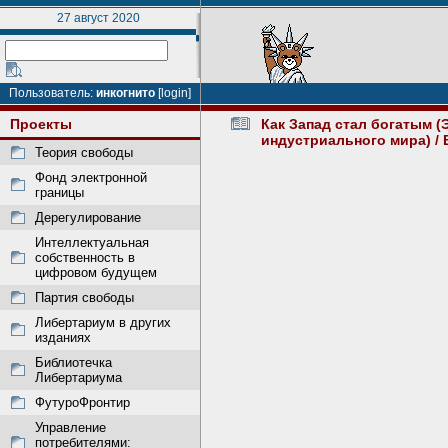
27 август 2020
Пользователь:
инкогнито
[login]
Проекты
Как Запад стал богатым 
индустриального мира)
/ 
Теория свободы
Фонд электронной
границы
Дерегулирование
Интеллектуальная
собственность в
цифровом будущем
Партия свободы
Либертариум в других
изданиях
Библиотечка
Либертариума
ФутуроФронтир
Управление
потребителями: