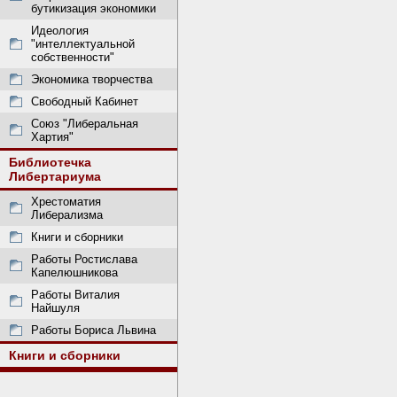
бутикизация экономики
Идеология
"интеллектуальной
собственности"
Экономика творчества
Свободный Кабинет
Союз "Либеральная
Хартия"
Библиотечка
Либертариума
Хрестоматия
Либерализма
Книги и сборники
Работы Ростислава
Капелюшникова
Работы Виталия
Найшуля
Работы Бориса Львина
Книги и сборники