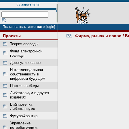
27 август 2020
Пользователь:
инкогнито
[login]
Проекты
Фирма, рынок и право
/ В
Теория свободы
Фонд электронной
границы
Дерегулирование
Интеллектуальная
собственность в
цифровом будущем
Партия свободы
Либертариум в других
изданиях
Библиотечка
Либертариума
ФутуроФронтир
Управление
потребителями: