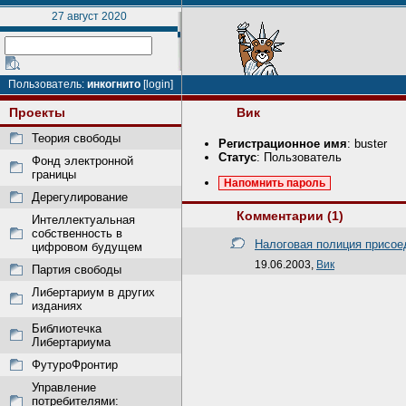
27 август 2020
Пользователь:
инкогнито
[login]
Проекты
Вик
Теория свободы
Регистрационное имя
: buster
Статус
: Пользователь
Фонд электронной
границы
Напомнить пароль
Дерегулирование
Комментарии (1)
Интеллектуальная
собственность в
Налоговая полиция присо
цифровом будущем
19.06.2003,
Вик
Партия свободы
Либертариум в других
изданиях
Библиотечка
Либертариума
ФутуроФронтир
Управление
потребителями: