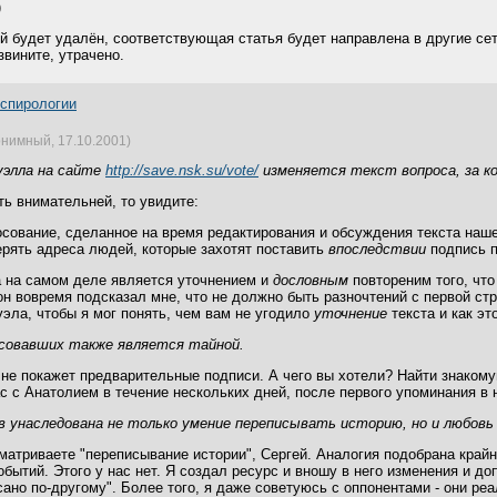
)
й будет удалён, соответствующая статья будет направлена в другие сет
звините, утрачено.
нспирологии
нимный, 17.10.2001)
уэлла на сайте
http://save.nsk.su/vote/
изменяется текст вопроса, за ко
ть внимательней, то увидите:
осование, сделанное на время редактирования и обсуждения текста наш
терять адреса людей, которые захотят поставить
впоследствии
подпись п
а на самом деле является уточнением и
дословным
повтореним того, что
о он вовремя подсказал мне, что не должно быть разночтений с первой 
эла, чтобы я мог понять, чем вам не угодило
уточнение
текста и как эт
осовавших также является тайной.
 не покажет предварительные подписи. А чего вы хотели? Найти знаком
с с Анатолием в течение нескольких дней, после первого упоминания в 
 унаследована не только умение переписывать историю, но и любовь 
матриваете "переписывание истории", Сергей. Аналогия подобрана край
бытий. Этого у нас нет. Я создал ресурс и вношу в него изменения и до
сано по-другому". Более того, я даже советуюсь с оппонентами - они р