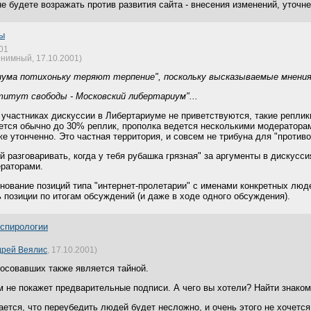
не будете возражать против развития сайта - внесения изменений, уточн
ды
001
нимный, 17.10.2001)
ума потихоньку теряют терпение", поскольку высказываемые мнени
итут свободы - Московский либертариум"...
участниках дискуссии в Либертариуме не приветствуются, такие репл
ется обычно до 30% реплик, прополка ведется несколькими модератора
е утонченно. Это частная территория, и совсем не трибуна для "против
ой разговаривать, когда у тебя рубашка грязная" за аргументы в дискус
раторами.
нование позиций типа "интернет-пролетарии" с именами конкретных люде
позиции по итогам обсуждений (и даже в ходе одного обсуждения).
нспирологии
дрей Веялис
, 17.10.2001)
лосовавших также является тайной.
м не покажет предварительные подписи. А чего вы хотели? Найти знако
агается, что переубедить людей будет несложно, и очень этого не хочетс