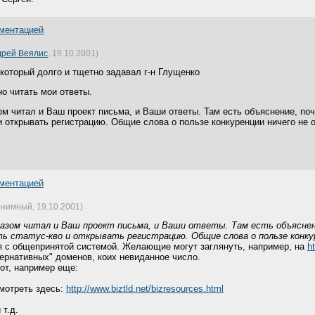
ументацией
дрей Веялис
, 19.10.2001)
, который долго и тщетно задавал г-н Глущенко
но читать мои ответы.
 читал и Ваш проект письма, и Ваши ответы. Там есть объяснение, поч
и открывать регистрацию. Общие слова о пользе конкуренции ничего не о
ументацией
нимный, 19.10.2001)
зом читал и Ваш проект письма, и Ваши ответы. Там есть объяснени
ь статус-кво и открывать регистрацию. Общие слова о пользе конкуре
ия с общепринятой системой. Желающие могут заглянуть, например, на
h
тернативных" доменов, коих невиданное число.
от, например еще:
мотреть здесь:
http://www.biztld.net/bizresources.html
 т.д.