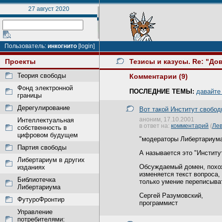
27 август 2020
Пользователь:
инкогнито
[login]
Проекты
Тезисы и казусы. Re: "До
Теория свободы
Комментарии (9)
Фонд электронной
ПОСЛЕДНИЕ ТЕМЫ:
давайте
границы
Дерегулирование
Вот такой Институт свобо
аноним, 17.10.2001
Интеллектуальная
в ответ на:
комментарий
(
Лев
собственность в
цифровом будущем
"модераторы Либертариума
Партия свободы
А называется это "Институ
Либертариум в других
Обсуждаемый домен, похоже
изданиях
изменяется текст вопроса,
Библиотечка
только умение переписыват
Либертариума
Сергей Разумовский,
ФутуроФронтир
программист
Управление
потребителями: