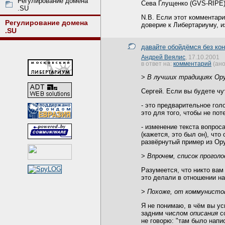
Регулирование домена
Сева Глущенко (GVS-RIPE
.SU
N.B. Если этот комментари
Регулирование домена
доверие к Либертариуму, и
.SU
давайте обойдёмся без ко
Андрей Веялис
, 17.10.2001
в ответ на:
комментарий
(ано
>
В лучших традициях Ор
Сергей. Если вы будете чу
- это предварительное гол
это для того, чтобы не по
- изменение текста вопрос
(кажется, это был он), чт
развёрнутый пример из Ору
>
Впрочем, список прогол
Разумеется, что никто вам
это делали в отношении на
>
Похоже, от коммунистов
Я не понимаю, в чём вы ус
задним числом
описания
со
не говорю: "там было напи