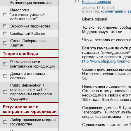
Finita la comedia
бутикизация экономики
аноним, 17.10.2001
Идеология
в ответ на:
комментарий
(
Лев
"интеллектуальной
собственности"
Liberte tojours!
Экономика творчества
Только что я прочёл сообщ
Модераториум, что ли...
Свободный Кабинет
Что ж, оставлю от своего 
Союз "Либеральная
Хартия"
Вся эта кампания по сути 
называют "ликвидаторами",
Теория свободы
прежде чем развивать дея
http://www.ofisp.org/forum-d
Регулирование и
контрактные юрисдикции
Своими действиями нынешн
Деньги и денежные
Интернета неблагоприятно
системы
SU.
Public deliberation +
Плюс немного сведений, н
development + web =
Согласно ответу, полученн
парламенты цифрового
необходимо в связи с его 
будущего
1997 года. Возобновление 
Регулирование и
Сохранение домена SU для 
контрактные юрисдикции
"возродить" su могут имет
сворачивание домена - что
Либертарианские модели
государства
С уважением к читателям 