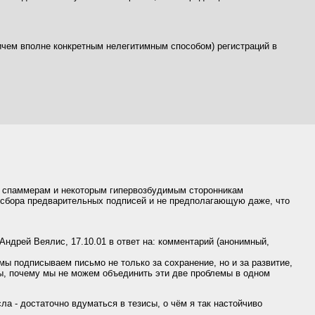
ичем вполне конкретным нелегитимным способом) регистраций в
од спаммерам и некоторым гипервозбудимым сторонникам
 сбора предварительных подписей и не предполагающую даже, что
 Андрей Веялис, 17.10.01 в ответ на: комментарий (анонимный,
мы подписываем письмо не только за сохранение, но и за развитие,
ны, почему мы не можем объединить эти две проблемы в одном
сла - достаточно вдуматься в тезисы, о чём я так настойчиво