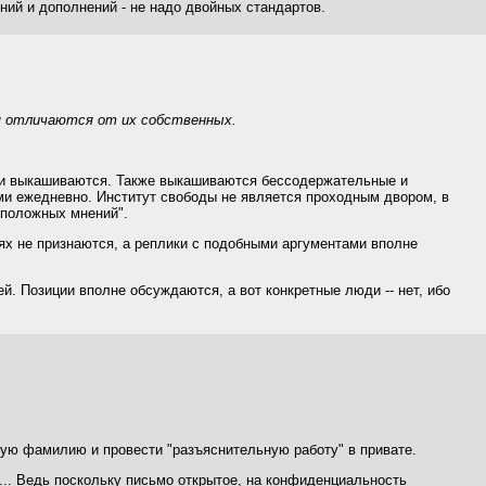
ений и дополнений - не надо двойных стандартов.
я отличаются от их собственных.
ики выкашиваются. Также выкашиваются бессодержательные и
ми ежедневно. Институт свободы не является проходным двором, в
оположных мнений".
сиях не признаются, а реплики с подобными аргументами вполне
й. Позиции вполне обсуждаются, а вот конкретные люди -- нет, ибо
мую фамилию и провести "разъяснительную работу" в привате.
я... Ведь поскольку письмо открытое, на конфиденциальность