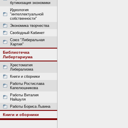
бутикизация экономики
Идеология
"интеллектуальной
собственности"
Экономика творчества
Свободный Кабинет
Союз "Либеральная
Хартия"
Библиотечка
Либертариума
Хрестоматия
Либерализма
Книги и сборники
Работы Ростислава
Капелюшникова
Работы Виталия
Найшуля
Работы Бориса Львина
Книги и сборники