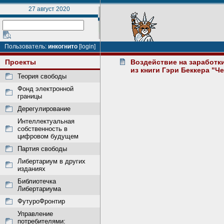
27 август 2020
Пользователь:
инкогнито
[login]
Проекты
Воздействие на заработки
из книги Гэри Беккера "Ч
Теория свободы
Фонд электронной
границы
Дерегулирование
Интеллектуальная
собственность в
цифровом будущем
Партия свободы
Либертариум в других
изданиях
Библиотечка
Либертариума
ФутуроФронтир
Управление
потребителями: