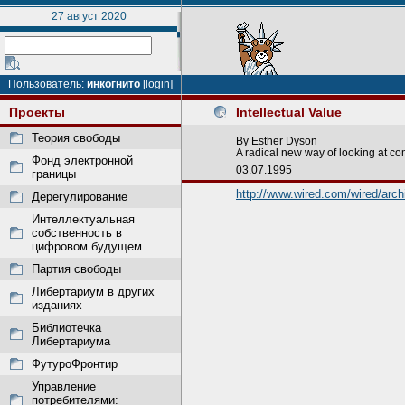
27 август 2020
Пользователь:
инкогнито
[login]
Проекты
Intellectual Value
Теория свободы
By Esther Dyson
A radical new way of looking at c
Фонд электронной
03.07.1995
границы
http://www.wired.com/wired/arch
Дерегулирование
Интеллектуальная
собственность в
цифровом будущем
Партия свободы
Либертариум в других
изданиях
Библиотечка
Либертариума
ФутуроФронтир
Управление
потребителями: