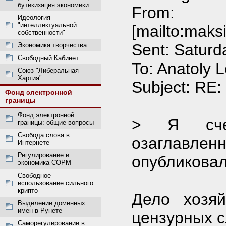
бутикизация экономики
From:
Идеология
"интеллектуальной
[mailto:
maks
собственности"
Sent: Saturd
Экономика творчества
Свободный Кабинет
To: Anatoly 
Союз "Либеральная
Хартия"
Subject: RE: 
Фонд электронной
границы
Фонд электронной
> Я счел
границы: общие вопросы
Свобода слова в
озаглавленн
Интернете
Регулирование и
опубликовал
экономика СОРМ
Свободное
использование сильного
крипто
Дело хозя
Выделение доменных
имен в Рунете
цензурных с
Саморегулирование в