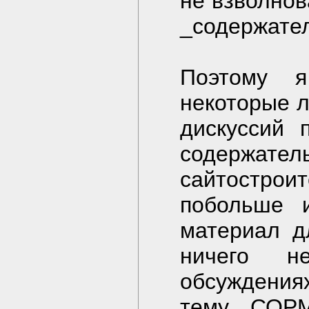
не взволнов
_содержател
Поэтому я
некоторые л
дискуссий 
содерж
сайтостро
побольше и
материал д
ничего н
обсуждениях
тему СОРМ