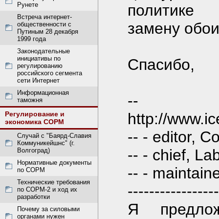
Рунете
политике 
Встреча интернет-
замену обо
общественности с
Путиным 28 декабря
1999 года
Законодательные
инициативы по
Спасибо,
регулированию
российского сегмента
сети Интернет
Информационная
-- Ma
таможня
Регулирование и
http://www.ic
экономика СОРМ
-- - editor,
Случай с "Баярд-Славия
Коммуникейшнс" (г.
-- - chief, La
Волгоград)
Нормативные документы
-- - mainta
по СОРМ
Технические требования
-----------------
по СОРМ-2 и ход их
разработки
Я предло
Почему за силовыми
органами нужен