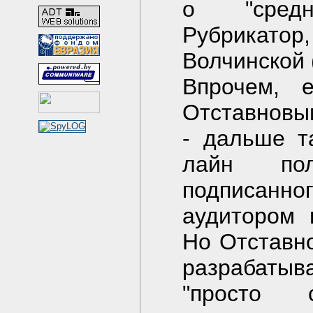
о "средн
Рубрикат
Волчинской 
Впрочем, 
Отставновым
- дальше т
лайн пол
подписанно
аудитором 
Но Отставно
разрабатыв
"просто 