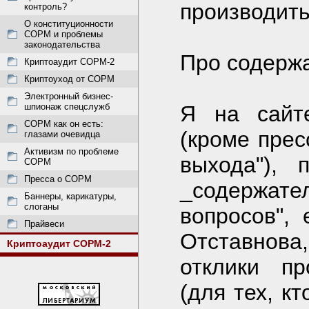
производить
контроль?
О конституционности
СОРМ и проблемы
законодательства
Про содержа
Криптоаудит СОРМ-2
Криптоуход от СОРМ
Электронный бизнес-
шпионаж спецслужб
Я на сайт
СОРМ как он есть:
(кроме прес
глазами очевидца
Активизм по проблеме
выхода"), 
СОРМ
Пресса о СОРМ
_содержате
Баннеры, карикатуры,
слоганы
вопросов",
Прайвеси
Отставнов
Криптоаудит СОРМ-2
отклики пр
(для тех, к