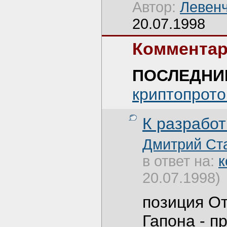
Автор:
Левенч
20.07.1998
Комментар
ПОСЛЕДНИ
криптопрото
К разработ
Дмитрий Ст
в ответ на:
к
20.07.1998)
позиция О
Гапона - п