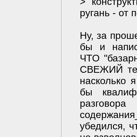
> конструк
ругань - от 
Ну, за прош
бы и напис
ЧТО "базарн
СВЕЖИЙ тек
насколько 
бы квалиф
разговор
содержания
убедился, ч