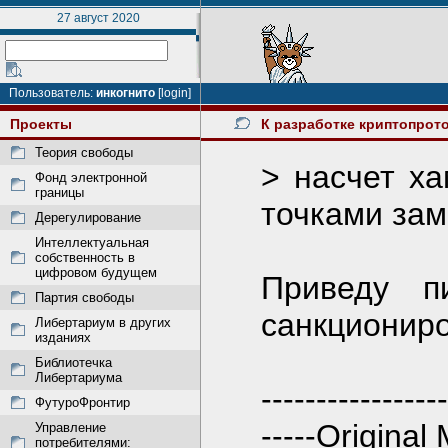
27 август 2020
Пользователь:
инкогнито
[login]
Проекты
К разработке криптопрот
Теория свободы
> насчет ха
Фонд электронной
границы
точками зам
Дерегулирование
Интеллектуальная
собственность в
цифровом будущем
Приведу п
Партия свободы
санкциониро
Либертариум в других
изданиях
Библиотечка
Либертариума
-----------------
ФутуроФронтир
-----Original
Управление
потребителями: