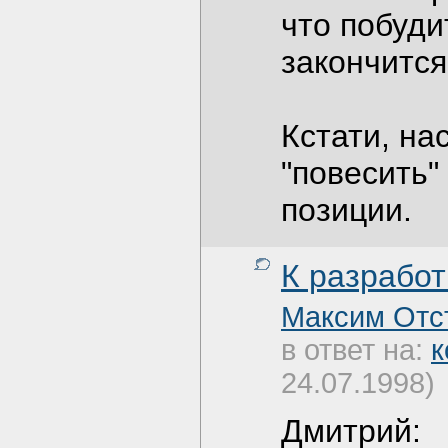
что побуди
закончится
Кстати, на
"повесить"
позиции.
К разработ
Максим Отс
в ответ на:
к
24.07.1998)
Дмитрий: