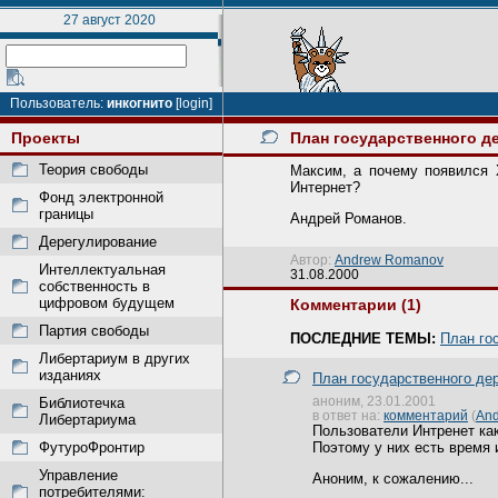
27 август 2020
Пользователь:
инкогнито
[login]
Проекты
План государственного д
Теория свободы
Максим, а почему появился 
Интернет?
Фонд электронной
границы
Андрей Романов.
Дерегулирование
Автор:
Andrew Romanov
Интеллектуальная
31.08.2000
собственность в
цифровом будущем
Комментарии (1)
Партия свободы
ПОСЛЕДНИЕ ТЕМЫ:
План го
Либертариум в других
изданиях
План государственного де
аноним, 23.01.2001
Библиотечка
в ответ на:
комментарий
(
An
Либертариума
Пользователи Интренет как
ФутуроФронтир
Поэтому у них есть время 
Управление
Аноним, к сожалению...
потребителями: