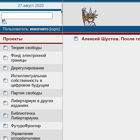
27 август 2020
Пользователь:
инкогнито
[login]
Проекты
Алексей Шустов. После г
Теория свободы
Фонд электронной
границы
Дерегулирование
Интеллектуальная
собственность в
цифровом будущем
Партия свободы
Либертариум в других
изданиях
Библиотечка
Либертариума
ФутуроФронтир
Управление
потребителями: