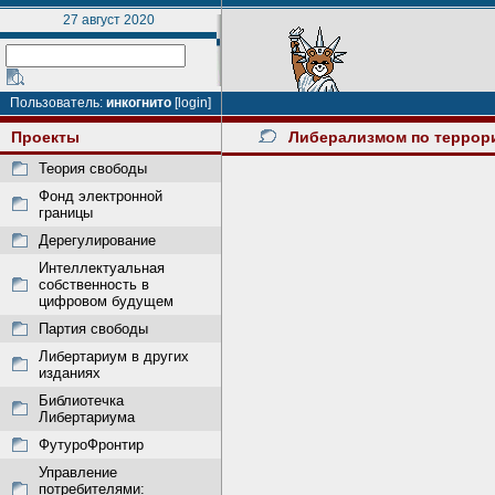
27 август 2020
Пользователь:
инкогнито
[login]
Проекты
Либерализмом по террор
Теория свободы
Фонд электронной
границы
Дерегулирование
Интеллектуальная
собственность в
цифровом будущем
Партия свободы
Либертариум в других
изданиях
Библиотечка
Либертариума
ФутуроФронтир
Управление
потребителями: