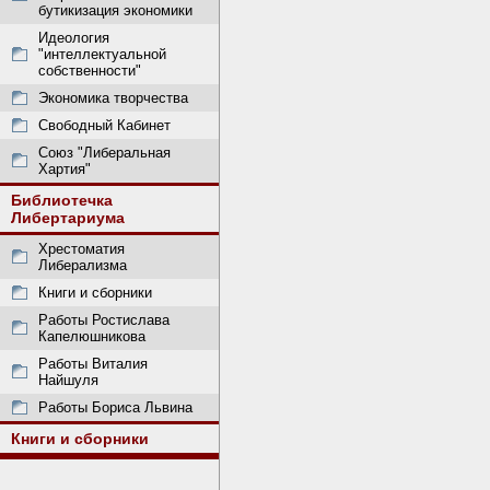
бутикизация экономики
Идеология
"интеллектуальной
собственности"
Экономика творчества
Свободный Кабинет
Союз "Либеральная
Хартия"
Библиотечка
Либертариума
Хрестоматия
Либерализма
Книги и сборники
Работы Ростислава
Капелюшникова
Работы Виталия
Найшуля
Работы Бориса Львина
Книги и сборники