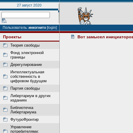
27 август 2020
Пользователь:
инкогнито
[login]
Проекты
Вот замысел инициаторо
Теория свободы
Фонд электронной
границы
Дерегулирование
Интеллектуальная
собственность в
цифровом будущем
Партия свободы
Либертариум в других
изданиях
Библиотечка
Либертариума
ФутуроФронтир
Управление
потребителями: