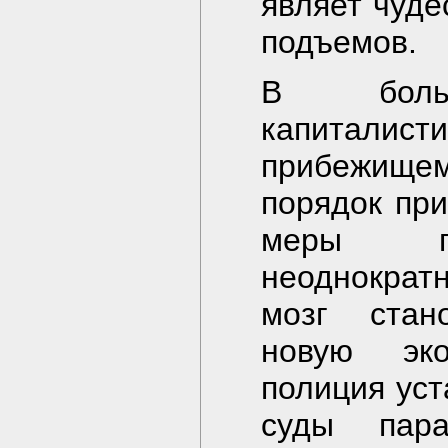
являет чуде
подъемов.
В боль
капиталисти
прибежище
порядок при
меры пол
неоднократ
мозг стан
новую эко
полиция уст
суды пар