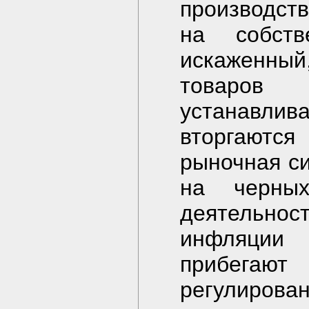
производств
на собств
искаженный
товаров 
устанавлив
вторгаютс
рыночная с
на черны
деятельнос
инфляции
прибега
регулирован