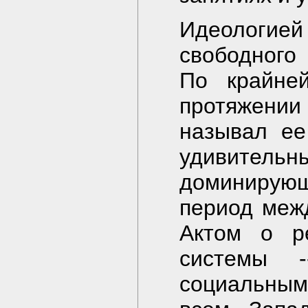
Идеологие
свободного
По крайне
протяжении
называл ее
удивительн
доминирую
период меж
Актом о ре
системы
социальным