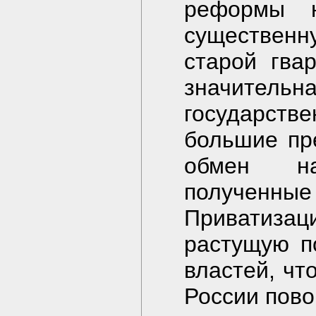
реформы н
существенн
старой гва
значительн
государс
большие пр
обмен на
полученн
Приватиза
растущую п
властей, чт
России пово