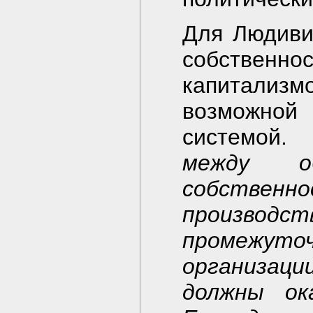
Для Людиви
собствен
капитали
возможной
системой. 
между о
собстве
производст
промежут
организац
должны ок