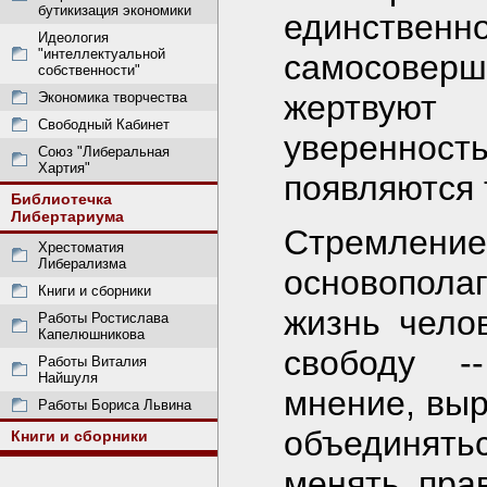
бутикизация экономики
единс
Идеология
"интеллектуальной
самосове
собственности"
жертвуют
Экономика творчества
Свободный Кабинет
уверенность
Союз "Либеральная
Хартия"
появляются 
Библиотечка
Либертариума
Стремл
Хрестоматия
Либерализма
основопол
Книги и сборники
жизнь чело
Работы Ростислава
Капелюшникова
свободу -
Работы Виталия
Найшуля
мнение, выр
Работы Бориса Львина
объединятьс
Книги и сборники
менять прав