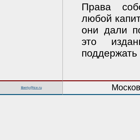
Права соб
любой капит
они дали п
это изда
поддержать 
Москов
liberty@ice.ru