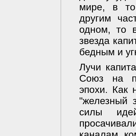
мире, в то
другим час
одном, то 
звезда капи
бедным и уг
Лучи капит
Союз на п
эпохи. Как
"железный 
силы иде
просачивали
каналам ко