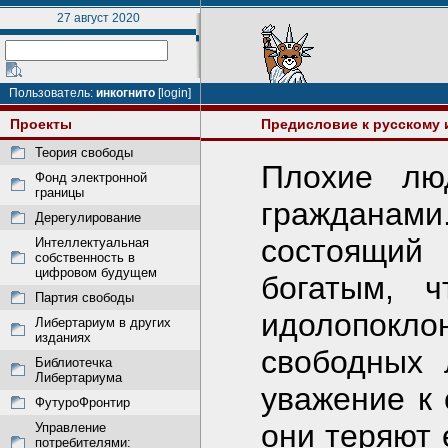
27 август 2020
Пользователь:
инкогнито
[login]
Проекты
Предисловие к русскому
Теория свободы
Плохие лю
Фонд электронной
границы
гражданам
Дерегулирование
состоящий 
Интеллектуальная
собственность в
цифровом будущем
богатым, 
Партия свободы
идолопокл
Либертариум в других
изданиях
свободных 
Библиотечка
Либертариума
уважение к 
ФутуроФронтир
они теряют 
Управление
потребителями: