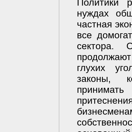
Политики р
нуждах общ
частная эко
все домога
сектора. 
продолжаю
глухих уг
законы, к
принимат
притеснени
бизнесме
собственно