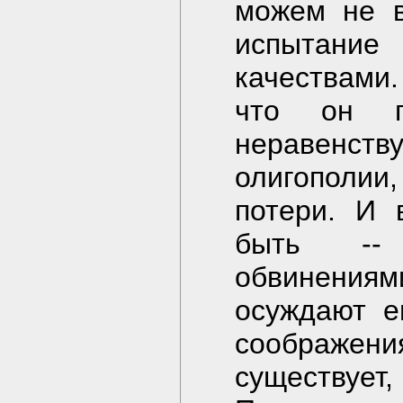
можем не в
испытани
качествами.
что он п
неравенст
олигополии
потери. И 
быть -- 
обвинениям
осуждают е
соображе
существует