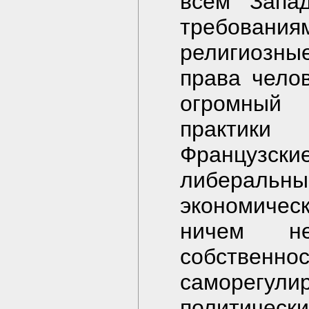
всем Запа
требовани
религиозны
права челов
огромный 
практики
Французск
либераль
экономическ
ничем не
собственно
саморегули
политическ