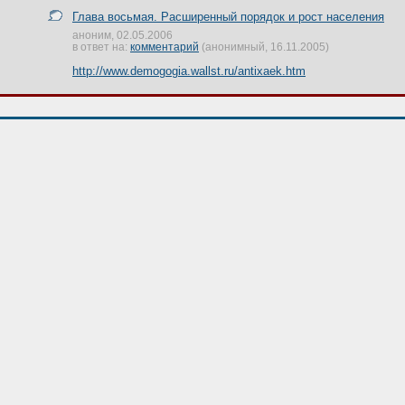
Глава восьмая. Расширенный порядок и рост населения
аноним, 02.05.2006
в ответ на:
комментарий
(анонимный, 16.11.2005)
http://www.demogogia.wallst.ru/antixaek.htm