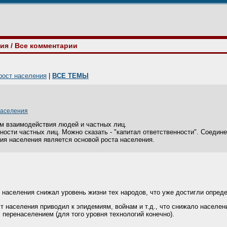
ния
/ Все комментарии
рост населения
|
ВСЕ ТЕМЫ
населения
м взаимодействия людей и частных лиц.
ности частных лиц. Можно сказать - "капитал ответственности". Соедин
ия населения является основой роста населения.
т населения снижал уровень жизни тех народов, что уже достигли опред
 населения приводил к эпидемиям, войнам и т.д., что снижало населени
перенаселением (для того уровня технологий конечно).