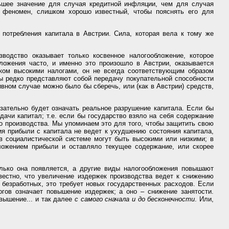
льшее значение для случая кредитной инфляции, чем для случая
 феномен, слишком хорошо известный, чтобы пояснять его для
потребления капитала в Австрии. Сила, которая вела к тому же
водство оказывает только косвенное налогообложение, которое
ложения часто, и именно это произошло в Австрии, оказывается
шком высокими налогами, он не всегда соответствующим образом
ды редко представляют собой передачу покупательной способности
вном случае можно было бы сберечь, или (как в Австрии) средств,
зательно будет означать реальное разрушение капитала. Если бы
ачи капитал; т.е. если бы государство взяло на себя содержание
о производства. Мы упоминаем это для того, чтобы защитить свою
ия прибыли с капитала не ведет к ухудшению состояния капитала,
в социалистической системе могут быть высокими или низкими; в
бложением прибыли и оставляло текущее содержание, или скорее
лько она появляется, а другие виды налогообложения повышают
естно, что увеличение издержек производства ведет к снижению
 безработных, это требует новых государственных расходов. Если
гов означает повышение издержек; а оно – снижение занятости.
вышение... и так далее
с самого сначала и до бесконечности
. Или,