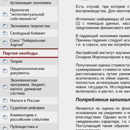
бутикизация экономики
Есть случай, при котором с
Идеология
воспроизводства. Для некото
"интеллектуальной
собственности"
Источники информации об из
(1) с помощью данных, кас
Экономика творчества
предложении финансового кап
Свободный Кабинет
В падающей экономике примен
Причины падения следует иск
Союз "Либеральная
т.е. в спросе, или же потребл
Хартия"
Австрийский институт изучения
Партия свободы
Оскаром Моргенштерном в ж
Теория
Полученная оценка стоимости 
Общеполитические
суммирования стоимости капи
документы
рассчитывалась путем умнож
исключались из обеих оценок
Экономическая
полностью исчезнувших корпо
программа, бюджет,
новых государств. Исследова
налоги, денежная
включались в расчет, а их нач
система
Потребление капитала
Налоги в России
Судебная реформа
Является ли оценка по фон
основанную на сведениях о к
Комментарии к
впоследствии. Однако если 
российским событиям
«медвежьем» характере, т.е. 
Поступающий таким образом с
Публицистика и