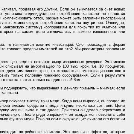
капитал, продавая его другим. Если он выкупается за счет новых
их условиях индивидуальное потребление капитала не является
ы компенсировать отток, разрыв может быть заполнен иностранным
а лишь компенсирует потребление капитала внутри нее. Очевидно,
ез банковскую систему) корпорациям для покрытия их убытков или
которые на самом деле заключались в замене изношенного или
ий, то начинается изъятие инвестиций. Оно происходит в форме
Что толкает предпринимателей на это? Мы рассмотрим различные
ост цен ведет к нехватке амортизационных резервов. Это можно
 списывал на амортизацию по 100 тыс. крон, т.е. 10 процентов.
ет двух миллионов крон, то стандартная амортизационная квота
овить только половину прежнего оборудования. Если в результате
го станка хватит только на один новый болт.
бы подчеркнуть, что выраженная в деньгах прибыль – мнимая; если
 капитала.
лер покупает тысячу тонн меди. Когда цены выросли, он продал их
снова вложил средства в медь и купил несколько сот тонн. Цены
купку машин, вилл и так далее. При этом он делал сбережения и
ачального. После ряда операций – он всегда мог позволить себе
олько фунтов меди. Пока он сам и окружающие считали его богатым
оисходит потребление капитала. Это один из эффектов, которые