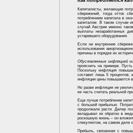
Как потребляется ка
Капиталисты, желающие потре
сбережений, тогда отток сб
потреблением капитала в эко
капиталом. В таком случае и
случай Австрии именно таков
выплаты незаработанных ди
устаревшего оборудования.
Если ни внутренние сбереже
использования амортизацион
причины в порядке их историч
Обусловленные инфляцией о
прояснить на примере. Пусть
Поскольку инфляция повышае
составит лишь 5 процентов; 
инфляции цены повышаются в 1
Но разве инфляция не увелич
ее часть считать реальной пр
Еще лучше потребление капита
с большой прибылью. Потрати
продолжали расти. Дилер по
вкладывал их обратно в медь
роскошную жизнь – он вложил
спекулянтом, на самом деле о
Прибыль, связанная с повыш