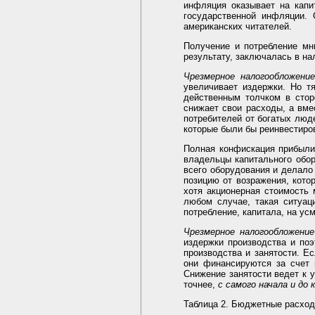
инфляция оказывает на капи
государственной инфляции.
американских читателей.
Получение и потребление мн
результату, заключалась в н
Чрезмерное налогообложение
увеличивает издержки. Но т
действенным толчком в стор
снижает свои расходы, а вме
потребителей от богатых люде
которые были бы реинвестиро
Полная конфискация прибыли 
владельцы капитального обор
всего оборудования и делало
позицию от возражения, кото
хотя акционерная стоимость
любом случае, такая ситуац
потребление, капитала, на ус
Чрезмерное налогообложение
издержки производства и по
производства и занятости. Е
они финансируются за счет 
Снижение занятости ведет к 
точнее,
с самого начала и до 
Таблица 2. Бюджетные расход