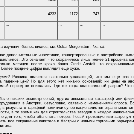
4233
1172
747
...
...
...
...
а изучения бизнес-циклов; см. Oskar Morgenstern,
loc. cit.
юс дополнительные инвестиции, конвертированные в австрийские шилл
шиллингов. Это означает, что сохранилось лишь менее 21 процента ка
олько месяцев после краха банка Credit Anstalt, то сохранившим
. Более поздние цифры выглядят еще хуже.
ерям?
Разница является настолько ужасающей, что мы еще раз п
на падение цен? Но для этого нет никаких оснований; ни цены на ав
емый период не снижались. Где же тогда колоссальный разрыв? Что п
было никаких землетрясений, других аномальных катастроф или физич
борудования в Австрии, безусловно, связано с изменениями спроса. 
, в результате тарифной политики супер-националистов ограничивается
ости, в то время как для строительства заводов в каждом националь
но для того, чтобы объяснить потери. Новый протекционизм затронул
вать все сокращение капитала в Австрии с новыми торговыми барьерами
питала.