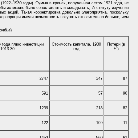
(1922–1930 годы). Сумма в кронах, полученная летом 1921 года, не
обы их можно было сопоставлять и складывать, Институту изучения
ых акций. Такая корректировка довольно благоприятна, поскольку
 корпорации имели возможность покупать относительно больше, чем
толбца
)
 года плюс инвестиции
Стоимость капитала, 1930
Потери (в
1913-30
год
%)
2747
347
87
591
57
90
1239
218
82
122
109
11
1453
560
61