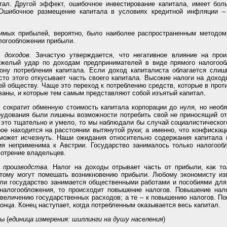
тал. Другой эффект, ошибочное инвестирование капитала, имеет бо
 Ошибочное размещение капитала в условиях кредитной инфляции –
имых прибылей, вероятно, было наиболее распространенным методом 
алогообложении прибыли.
 доходов.
Зачастую утверждается, что негативное влияние на произ
яжелый удар по доходам предпринимателей в виде прямого налогооб
ону потребления капитала. Если доход капиталиста облагается сли
сто этого откусывает часть своего капитала. Высокие налоги на дохо
й обществу. Чаще это переход к потреблению средств, которые в проти
ваны, и которые тем самым представляют собой изъятый капитал.
сократит обменную стоимость капитала корпорации до нуля, но необя
удования были лишены возможности потребить свой не приносящий отд
 это тщательно и умело, то мы наблюдали бы случай социалистическог
рое находится на расстоянии вытянутой руки; а именно, что конфискац
 может исчезнуть. Наши ожидания относительно содержания капитала 
ия неприменима к Австрии. Государство занималось только налогоо
мотрение владельцев.
 производства.
Налог на доходы отрывает часть от прибыли, как то
этому могут помешать возникновению прибыли. Любому экономисту изв
сли государство занимается общественными работами и пособиями для
налогообложения, то происходит повышение налогов. Повышение нало
увеличению государственных расходов; а те – к повышению налогов. По
конца
. Конец наступает, когда потребленным оказывается весь капитал.
ы (
единица измерения: шиллинги на душу населения
)