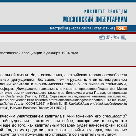
настройки
|
карта сайта
|
статистика
|
истической ассоциации 3 декабря 1934 года.
еальной жизни. Но, к сожалению, австрийская теория
потребления
льных допущениях, большее, чем игрушка для интеллектуальной
блении капитала и экономическом спаде была вызвана событиями,
реформ. [
Литература:
насколько мне известно, профессор Людвиг фон Мизес
авительством (и включавшего также д-ра Дольфуса и д-ра Палла), он придавал
 in Oesterreich
(Vienna, 1931). Серьезное исследование капитала австрийских
n der Wiener Brse notierten sterreichischen Aktiengesellschaften 1913 bis 1930",
hatfliches Archiv
, XXXVI (1932), и Erich Schiff,
Kapitalbildung und Kapitalaufzehrung im
]
stria", Harvard Business Review, XI (1932).
ическим уничтожением капитала и уничтожением его
стоимости
?
 оборудования – скажем, при войне, пожаре или в результате
ти еще до того, как капитальным товарам будет нанесен физический
 Тогда ему предстоит, так сказать, прийти в упадок; содержание
едует за уничтожением его стоимости со значительным лагом.