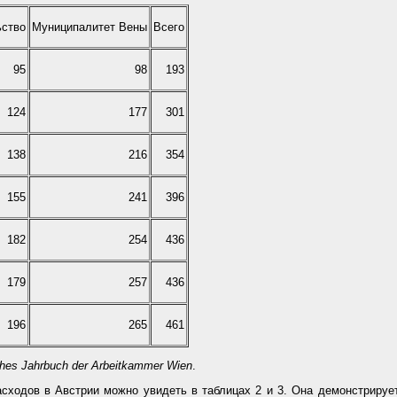
ьство
Муниципалитет Вены
Всего
95
98
193
124
177
301
138
216
354
155
241
396
182
254
436
179
257
436
196
265
461
sches Jahrbuch der Arbeitkammer Wien
.
сходов в Австрии можно увидеть в таблицах 2 и 3. Она демонстрируе