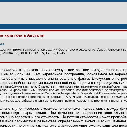
е капитала в Австрии
ова
ащении, прочитанном на заседании бостонского отделения Американской стат
 Volume 17, Issue 1 (Jan. 15, 1935), 13-19
еорию часто упрекают за чрезмерную абстрактность и удаленность от р
й нечто большее, чем нереальное построение, основанное на нереа
ытка объяснить в высшей степени реальные факты. Дискуссия о потре
 время войны, во время послевоенной инфляции и в годы социальных 
н потребления капитала. В качестве члена комитета, назначенного австрийским пр
ческой информации. См.
Bericht ber die Ursachen der wirtschaftlichen Schwierigkeiten
м изучения бизнес-циклов. См. Oskar Morgenstern, "Kapital- und Kurswetnderungen der a
32). Теоретическое изложение см. в работах F. A. v. Hayek, "Kapitalaufzehrung",
Weltwirtsc
кий обзор австрийского опыта см. в работе Nicholas Kaldor, "The Economic Situation in Au
питала и уничтожение стоимости капитала.
Какова связь между физ
 происходят параллельно. При физическом разрушении капитального
ременно теряется и его стоимость. Но потеря стоимости может произой
шиться стоимости в результате определенных экономических изменений.
тоимости, не окупается, поэтому физическое уничтожение капитала посл