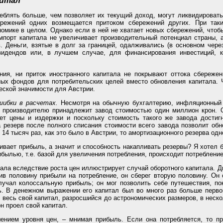
питал
блять больше, чем позволяет их текущий доход, могут ликвидировать 
ережений одних возмещается притоком сбережений других. При так
номике в целом. Однако если в ней не хватает новых сбережений, чтоб
мпорт капитала не увеличивает производительный потенциал страны, 
. Деньги, взятые в долг за границей, одалживались (в основном чер
видендов или, в лучшем случае, для финансирования инвестиций, 
ния, ни приток иностранного капитала не покрывают оттока сбережен
ных фондов для потребительских целей вместо обновления капитала. 
еской значимости для Австрии.
шибки в расчетах.
Несмотря на обычную бухгалтерию, инфляционный р
 производителю принадлежит завод стоимостью один миллион крон. Он
т цены и издержки и поскольку стоимость такого же завода достигн
а резерв после полного списания стоимости всего завода позволит обн
4 тысяч раз, как это было в Австрии, то амортизационного резерва одно
ивает прибыль, а значит и способность накапливать резервы? Я хотел 
ибылью, т.е. базой для увеличения потребления, происходит потребление
ла вследствие роста цен иллюстрирует случай оборотного капитала. Ди
в половину прибыли на потребление, он сберег вторую половину. Он 
лучал колоссальную прибыль; он мог позволить себе путешествия, по
. В денежном выражении его капитал был во много раз больше первон
 весь свой капитал, разросшийся до астрономических размеров, в неск
н проел свой капитал.
ением уровня цен, – мнимая прибыль. Если она потребляется, то пр