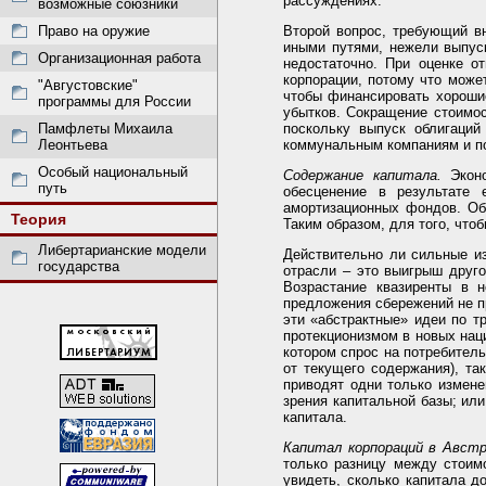
рассуждениях.
возможные союзники
Право на оружие
Второй вопрос, требующий в
иными путями, нежели выпуск
Организационная работа
недостаточно. При оценке о
корпорации, потому что может
"Августовские"
чтобы финансировать хорошие
программы для России
убытков. Сокращение стоимос
Памфлеты Михаила
поскольку выпуск облигаци
Леонтьева
коммунальным компаниям и п
Особый национальный
Содержание капитала.
Эконо
путь
обесценение в результате 
амортизационных фондов. Об
Теория
Таким образом, для того, что
Либертарианские модели
Действительно ли сильные из
государства
отрасли – это выигрыш друг
Возрастание квазиренты в 
предложения сбережений не п
эти «абстрактные» идеи по т
протекционизмом в новых нац
котором спрос на потребитель
от текущего содержания), та
приводят одни только измене
зрения капитальной базы; ил
капитала.
Капитал корпораций в Австр
только разницу между стоим
увидеть, сколько капитала д