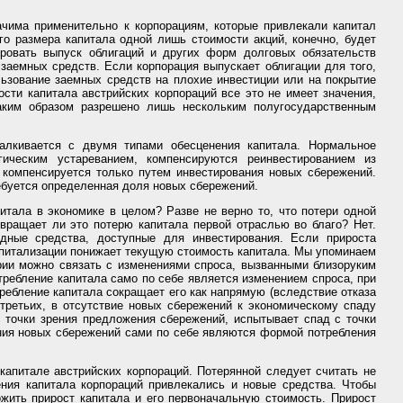
ачима применительно к корпорациям, которые привлекали капитал
го размера капитала одной лишь стоимости акций, конечно, будет
ировать выпуск облигаций и других форм долговых обязательств
 заемных средств. Если корпорация выпускает облигации для того,
льзование заемных средств на плохие инвестиции или на покрытие
сти капитала австрийских корпораций все это не имеет значения,
аким образом разрешено лишь нескольким полугосударственным
талкивается с двумя типами обесценения капитала. Нормальное
гическим устареванием, компенсируются реинвестированием из
компенсируется только путем инвестирования новых сбережений.
ребуется определенная доля новых сбережений.
тала в экономике в целом? Разве не верно то, что потери одной
вращает ли это потерю капитала первой отраслью во благо? Нет.
дные средства, доступные для инвестирования. Если прироста
капитализации понижает текущую стоимость капитала. Мы упоминаем
трии можно связать с изменениями спроса, вызванными близоруким
требление капитала само по себе является изменением спроса, при
требление капитала сокращает его как напрямую (вследствие отказа
-третьих, в отсутствие новых сбережений к экономическому спаду
 точки зрения предложения сбережений, испытывает спад с точки
ения новых сбережений сами по себе являются формой потребления
апитале австрийских корпораций. Потерянной следует считать не
ния капитала корпораций привлекались и новые средства. Чтобы
жить прирост капитала и его первоначальную стоимость. Прирост