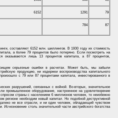
6152
1291
79
784
87
инги, составляют 6152 млн. шиллингов. В 1930 году их стоимость
питала, а более 79 процентов было потеряно. Если посмотреть на
ися оказываются лишь 13 процентов капитала, а 87 процентов,
оищем серьезные ошибки в расчетах. Может быть, мы забыли
стрийскую продукцию, ни издержки воспроизводства капитального
роизошло с 79 или 87 процентами капитала, инвестированного в
еских разрушений, связанных с войной. Во-вторых, значительное
Если промышленное оборудование, настроенное на удовлетворение
 спросом страны с населением 6 миллионов человек, то неизбежно
ном регионе необходим новый капитал. Но подобной деструктивной
 далеко не все отрасли, и ни один человек, обладающий чувством
. Исчезновение столь значительной части австрийского богатства