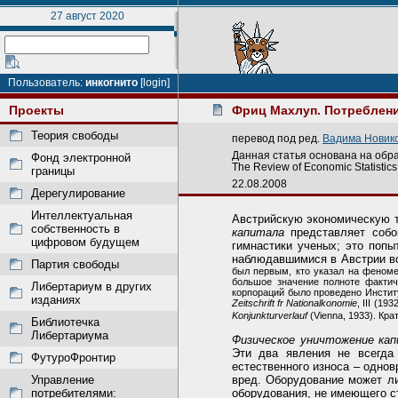
27 август 2020
Пользователь:
инкогнито
[login]
Проекты
Фриц Махлуп. Потреблени
Теория свободы
перевод под ред.
Вадима Новик
Данная статья основана на обр
Фонд электронной
The Review of Economic Statistics,
границы
22.08.2008
Дерегулирование
Интеллектуальная
Австрийскую экономическую т
собственность в
капитала
представляет собо
цифровом будущем
гимнастики ученых; это поп
наблюдавшимися в Австрии во
Партия свободы
был первым, кто указал на феноме
большое значение полноте факти
Либертариум в других
корпораций было проведено Институто
изданиях
Zeitschrift fr Nationalkonomie
, III (19
Konjunkturverlauf
(Vienna, 1933). Крат
Библиотечка
Либертариума
Физическое уничтожение ка
Эти два явления не всегда
ФутуроФронтир
естественного износа – однов
Управление
вред. Оборудование может ли
потребителями:
оборудования, не имеющего с