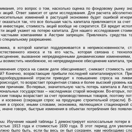
нимания, это вопрос о том, насколько оценка по фондовому рынку зн
 акций. Ответ зависит от цели исследования. Для расчета абсолютно
тносительных изменений в растущей экономике будет ошибкой игнор
 оказаться так, что все большая часть капитала привлекается за счет
 инвестиции, стоимость акций вообще не сократится. Ей вредит испо
ти акций укажет на потерю капитала. Для нашего исследования стоимо
й частными компаниями в Австрии запрещен. Привлекать средства т
о специальному разрешению.
мика, в которой капитал поддерживается в неприкосновенности, с
естественного износа и та его часть, которая связана с техноло
есценение, вызванное непредвиденными динамическими изменениями, 
бы возместить неизбежное, но непредвиденное обесценение капитала, т
менения спроса на самом деле обесценивают, снижают стоимость капи
ой? Конечно, возрастающие прибыли последней капитализируются. Пре
недооборудованной отрасли приводит к повышению спроса на ликви
роисходит, то возрастает процентная ставка и более высокий уровень 
рем причинам. Во-первых, значительную часть потерь капитала в Авс
иональных государствах – наследниках старой монархии. Во-вторых, по
ские товары возрастает за счет производственных товаров, поэтому по
к и косвенно (сокращая спрос на продукцию строительной отрасли). В
ния в спросе; иными словами, экономика, являющаяся стационарной с
и, иначе говоря, быстрые изменения в объектах потребления без появл
ии.
Изучение нашей таблицы 1 демонстрирует колоссальные потери в к
остью 1913 года и стоимостью 1930 года. В этот период для увеличе
олжно было быть, если бы весь он был сохранен, нам необходимо сло