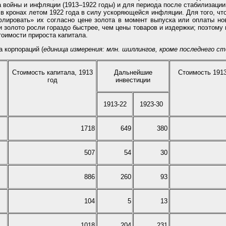
 войны и инфляции (1913–1922 годы) и для периода после стабилизации 
в кронах летом 1922 года в силу ускоряющейся инфляции. Для того, чт
лировать» их согласно цене золота в момент выпуска или оплаты нов
 золото росли гораздо быстрее, чем цены товаров и издержки; поэтому
оимости прироста капитала.
а корпораций (
единица измерения: млн. шиллингов, кроме последнего с
Стоимость капитала, 1913
Дальнейшие
Стоимость 1913
год
инвестиции
1913-22
1923-30
1718
649
380
507
54
30
886
260
93
104
5
13
1018
204
231