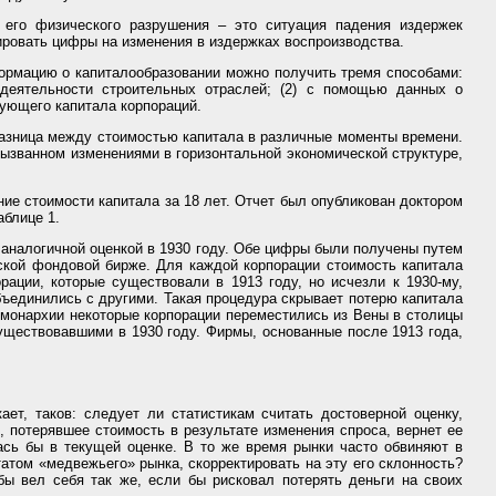
 его физического разрушения – это ситуация падения издержек
ировать цифры на изменения в издержках воспроизводства.
рмацию о капиталообразовании можно получить тремя способами:
деятельности строительных отраслей; (2) с помощью данных о
вующего капитала корпораций.
азница между стоимостью капитала в различные моменты времени.
вызванном изменениями в горизонтальной экономической структуре,
нение стоимости капитала за 18 лет. Отчет был опубликован доктором
аблице 1.
с аналогичной оценкой в 1930 году. Обе цифры были получены путем
нской фондовой бирже. Для каждой корпорации стоимость капитала
ации, которые существовали в 1913 году, но исчезли к 1930-му,
ъединились с другими. Такая процедура скрывает потерю капитала
й монархии некоторые корпорации переместились из Вены в столицы
уществовавшими в 1930 году. Фирмы, основанные после 1913 года,
ет, таков: следует ли статистикам считать достоверной оценку,
 потерявшее стоимость в результате изменения спроса, вернет ее
сь бы в текущей оценке. В то же время рынки часто обвиняют в
атом «медвежьего» рынка, скорректировать на эту его склонность?
бы вел себя так же, если бы рисковал потерять деньги на своих