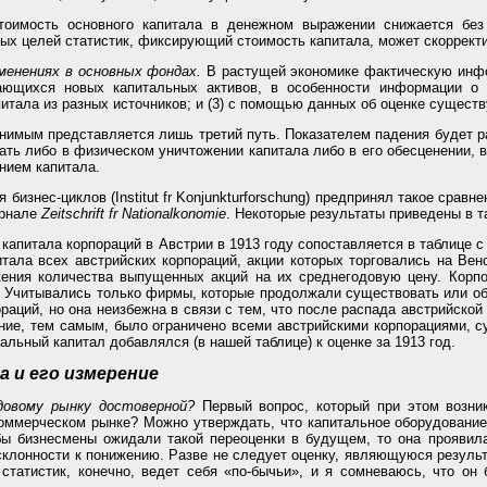
тоимость основного капитала в денежном выражении снижается без
рых целей статистик, фиксирующий стоимость капитала, может скоррект
менениях в основных фондах.
В растущей экономике фактическую инфо
ающихся новых капитальных активов, в особенности информации о 
итала из разных источников; и (3) с помощью данных об оценке сущест
имым представляется лишь третий путь. Показателем падения будет р
ать либо в физическом уничтожении капитала либо в его обесценении, 
ением капитала.
 бизнес-циклов (Institut fr Konjunkturforschung) предпринял такое срав
урнале
Zeitschrift fr Nationalkonomie
. Некоторые результаты приведены в т
капитала корпораций в Австрии в 1913 году сопоставляется в таблице 
тала всех австрийских корпораций, акции которых торговались на Ве
ения количества выпущенных акций на их среднегодовую цену. Корпор
. Учитывались только фирмы, которые продолжали существовать или об
раций, но она неизбежна в связи с тем, что после распада австрийско
ние, тем самым, было ограничено всеми австрийскими корпорациями, с
альный капитал добавлялся (в нашей таблице) к оценке за 1913 год.
 и его измерение
довому рынку достоверной?
Первый вопрос, который при этом возника
оммерческом рынке? Можно утверждать, что капитальное оборудование,
бы бизнесмены ожидали такой переоценки в будущем, то она проявила
склонности к понижению. Разве не следует оценку, являющуюся результ
татистик, конечно, ведет себя «по-бычьи», и я сомневаюсь, что он 