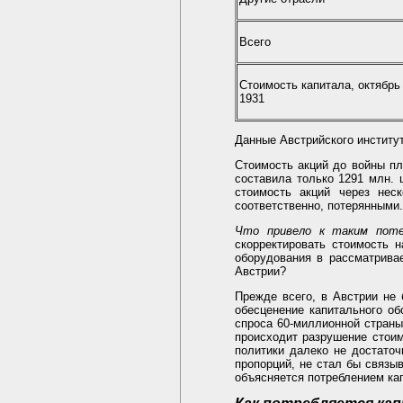
Всего
Стоимость капитала, октябрь
1931
Данные Австрийского институт
Стоимость акций до войны пл
составила только 1291 млн. 
стоимость акций через неск
соответственно, потерянными
Что привело к таким пот
скорректировать стоимость 
оборудования в рассматрива
Австрии?
Прежде всего, в Австрии не 
обесценение капитального о
спроса 60-миллионной страны
происходит разрушение стоим
политики далеко не достаточ
пропорций, не стал бы связы
объясняется потреблением ка