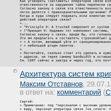
Как уговорить (заставить) операторов связи взя
отвественности за нарушение тайны переписки св
Согласно закону о связи эта отвественность воз
легко делятся с правохранительными органами! П
Когда и куда следует подавать иски клиентам по
действий операторов связи?

>... 

> "Principle 9: A trusted component or system 
> ("Принцип 9: Надежен тот компонент системы, 
Согласно закону о связи, вроде бы, это головна
Это им предлагать и составлять страховой(ые) д
> > А потом, желающий уйти от санкционированно
> > небольшой шторм пакетов.

> 

> Посчитайте, сколько стоит это сделать в нужн
> адресов, не теряя самому bandwidth и оставая
См. CERT сейчас и завтра и через год, это почт
Архитектура систем кр
Максим Отставнов
, 29.07.
в ответ на:
комментарий
(
С
Сергей:

> Примечание: под "персоналом с высоким уровне
> виду, персонал оператора связи (на слэнге: п