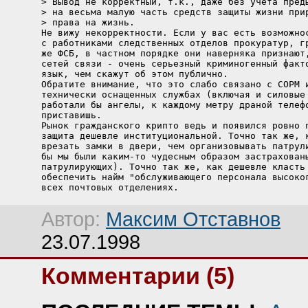
> Вывод не корректный, т.к., даже без учета преды
> на весьма малую часть средств защиты жизни прир
> права на жизнь.

Не вижу некорректности. Если у вас есть возможнос
с работниками следственных отделов прокуратур, гр
же ФСБ, в частном порядке они наверняка признают,
сетей связи - очень серьезный криминогенный факто
язык, чем скажут об этом публично.

Обратите внимание, что это слабо связано с СОРМ и
технически оснащенных службах (включая и силовые 
работали бы ангелы, к каждому метру драной телефо
приставишь.

Рынок гражданского крипто ведь и появился ровно п
защита дешевле институциональной. Точно так же, к
врезать замки в двери, чем организовывать патрули
бы мы были каким-то чудесным образом застрахованы
патрулирующих). Точно так же, как дешевле класть 
обеспечить найм "обслуживающего персонала высоког
всех почтовых отделениях.
Автор:
Максим Отставнов
23.07.1998
Комментарии (5)