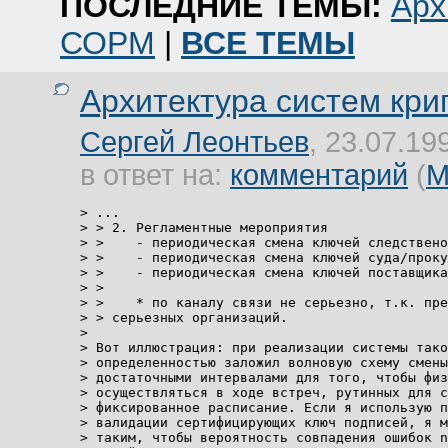
ПОСЛЕДНИЕ ТЕМЫ:
Арх
СОРМ
|
ВСЕ ТЕМЫ
Архитектура систем кр
Сергей Леонтьев
, 23.07.19
в ответ на:
комментарий
(
М
> ...

> > 2. Регламентные мероприятия

> >    - периодическая смена ключей следствено
> >    - периодическая смена ключей суда/проку
> >    - периодическая смена ключей поставщика
> >

> >    * по каналу связи не серьезно, т.к. пре
> > серьезных организаций.

>

> Вот иллюстрация: при реализации системы тако
> определенностью заложил волновую схему смены
> достаточными интервалами для того, чтобы физ
> осуществляться в ходе встреч, рутинных для с
> фиксированное расписание. Если я использую п
> валидации сертифицирующих ключ подписей, я м
> таким, чтобы вероятность совпадения ошибок n