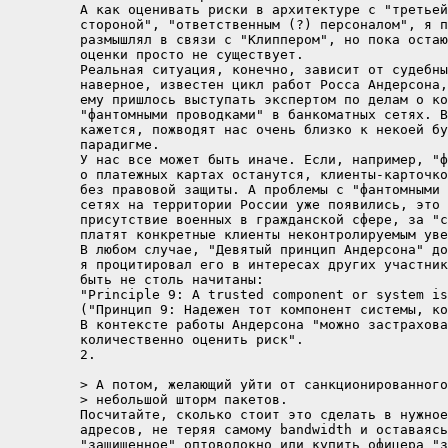
А как оценивать риски в архитектуре с "третьей
стороной", "ответственным (?) персоналом", я п
размышлял в связи с "Клиппером", но пока остаю
оценки просто не существует.

Реальная ситуация, конечно, зависит от судебны
наверное, известен цикл работ Росса Андерсона,
ему пришлось выступать экспертом по делам о ко
"фантомными проводками" в банкоматных сетях. В
кажется, пожводят нас очень близко к некоей бу
парадигме.

У нас все может быть иначе. Если, например, "ф
о платежных картах останутся, клиенты-карточко
без правовой защиты. А проблемы с "фантомными 
сетях на территории России уже появились, это 
присутствие военных в гражданской сфере, за "с
платят конкретные клиенты неконтролируемым уве
В любом случае, "Девятый принцип Андерсона" до
я процитировал его в интересах других участник
быть не столь начитаны:

"Principle 9: A trusted component or system is
("Принцип 9: Надежен тот компонент системы, ко
В контексте работы Андерсона "можно застрахова
количественно оценить риск".

2.

> А потом, желающий уйти от санкционированного
> небольшой шторм пакетов.

Посчитайте, сколько стоит это сделать в нужное
адресов, не теряя самому bandwidth и оставаясь
"защищенное" оптоволокно или купить офицера "з