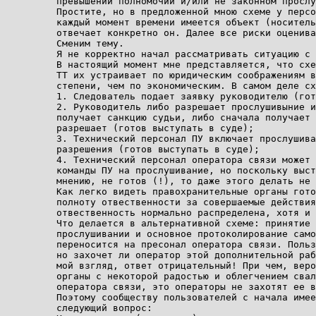
превышении полномочий и/или не законном прослу
Простите, но в предложенной мною схеме у персо
каждый момент времени имеется объект (носитель
отвечает конкретно он. Далее все риски оценива
Сменим тему.

Я не корректно начал рассматривать ситуацию с 
В настоящий момент мне представляется, что схе
ТТ их устраивает по юридическим соображениям в
степени, чем по экономическим. В самом деле сх
1. Следователь подает заявку руководителю (гот
2. Руководитель либо разрешает прослушивыние и
получает санкцию судьи, либо сначала получает 
разрешает (готов выступать в суде);

3. Технический персонал ПУ включает прослушива
разрешения (готов выступать в суде);

4. Технический персонал оператора связи может 
команды ПУ на прослушивание, но поскольку выст
мнению, не готов (!), то даже этого делать не 
Как легко видеть правохранительные органы гото
полноту отвественности за совершаемые действия
отвественность нормально распределена, хотя и 
Что делается в альтернативной схеме: принятие 
прослушивании и основное протоколирование само
переносится на пресонал оператора связи. Польз
но захочет ли оператор этой дополнительной раб
мой взгляд, ответ отрицательный! При чем, веро
органы с некоторой радостью и облегчением свал
оператора связи, это операторы не захотят ее в
Поэтому сообществу пользователей с начала имее
следующий вопрос:
