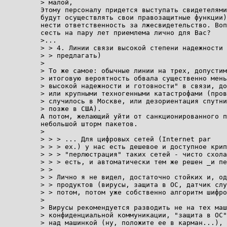
> малой,

Этому персоналу придется выступать свидетелями
будут осуществлять свои правозащитные функции)
нести ответственность за лжесвидетельство. Воп
сесть на пару лет приемлема лично для Вас?

>...

> > 4. Линии связи высокой степени надежности 
> > предлагать)

>

> То же самое: обычные линии на трех, допустим
> итоговую вероятность обвала существенно мень
> высокой надежности и готовности" в связи, до
> или крупными техногенными катастрофами (пров
> случилось в Москве, или дезориентация спутни
> позже в США).

А потом, желающий уйти от санкционированного п
небольшой шторм пакетов.

>

> > > ... Для цифровых сетей (Internet par

> > > ex.) у нас есть дешевое и доступное крип
> > > "перлюстрация" таких сетей - чисто схола
> > > есть, и автоматически тем же решен _и пе
> >

> > Лично я не видел, достаточно стойких и, од
> > продуктов (вирусы, защита в ОС, датчик слу
> > потом, потом уже собственно алгоритм шифро
>

> Вирусы рекомендуется разводить не на тех маш
> конфиденциальной коммуникации, "защита в ОС"
> над машинкой (ну, положите ее в карман...), 