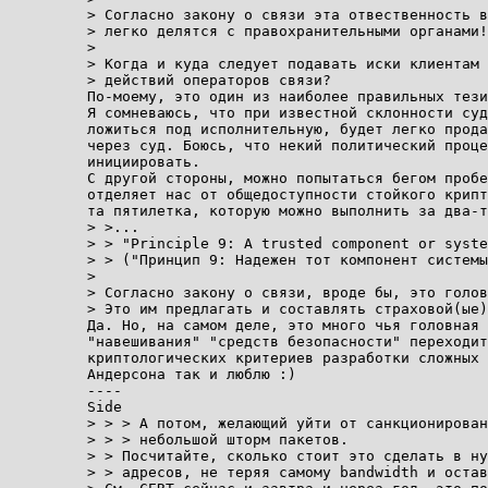
> Согласно закону о связи эта отвественность в
> легко делятся с правохранительными органами!
> 

> Когда и куда следует подавать иски клиентам 
> действий операторов связи?

По-моему, это один из наиболее правильных тези
Я сомневаюсь, что при известной склонности суд
ложиться под исполнительную, будет легко прода
через суд. Боюсь, что некий политический проце
инициировать.

С другой стороны, можно попытаться бегом пробе
отделяет нас от общедоступности стойкого крипт
та пятилетка, которую можно выполнить за два-т
> >... 

> > "Principle 9: A trusted component or syste
> > ("Принцип 9: Надежен тот компонент системы
> 

> Согласно закону о связи, вроде бы, это голов
> Это им предлагать и составлять страховой(ые)
Да. Но, на самом деле, это много чья головная 
"навешивания" "средств безопасности" переходит
криптологических критериев разработки сложных 
Андерсона так и люблю :)

----

Side

> > > А потом, желающий уйти от санкционирован
> > > небольшой шторм пакетов.

> > Посчитайте, сколько стоит это сделать в ну
> > адресов, не теряя самому bandwidth и остав