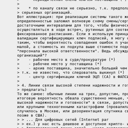
> 

>    * по каналу связи не серьезно, т.к. предпола
> серьезных организаций.

Вот иллюстрация: при реализации системы такого же
определенностью заложил волновую схему смены/серт
достаточными интервалами для того, чтобы физическ
осуществляться в ходе встреч, рутинных для соотве
фиксированное расписание. Если я использую принци
валидации сертифицирующих ключ подписей, я могу с
таким, чтобы вероятность совпадения ошибок n учас
малой, а стоимость их подкупа выше стоимости подк
"персонала высокой ответственности". Ведь обсужда
организаций"?

>    - рабочее место в суде/прокуратуре (*)

>    - рабочее место у поставщика (*)

>    - архив поставщика, значительно больший чем 
> т.к. не известно, что следователь выкинул (*)

>    - центр сертификации ключей ЭЦП (CA) в ФАПСИ
> 

> 4. Линии связи высокой степени надежности и гот
> предлагать)

То же самое: обычные линии на трех, допустим, про
итоговую вероятность обвала существенно меньше, ч
высокой надежности и готовности" в связи, допусти
или крупными техногенными катастрофами (провалила
случилось в Москве, или дезориентация спутника св
позже в США).

> > ... Для цифровых сетей (Internet par

> > ex.) у нас есть дешевое и доступное крипто- и