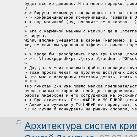
будет все же дешевле. И на много порядков деше
3.

> > Вирусы рекомендуется разводить не на тех м
> > конфиденциальной коммуникации, "защита в О
> > над машинкой (ну, положите ее в карман...)
> 

> Ага с карманой машины с Win?98? да в Interne
> вирусы.

Win98 вполне умещается в карман (например, в L
же, не слишком удачная платформа в смысле наде
4.

> > вроде бы, разобрались года три назад (посм
> > в \libs\pgpcdk\priv\crypto\random в PGPsdk
> 

> Да, да, у моих знакомых файлы генерации случ
> тоже просто лежат на публично доступных диск
А что мне с исходными текстами делать, слить в
* * *

(По пунктам 2-4 уже пошло мелкое препирательст
очень важным и хорошей темой для продолжения. 
работы Андерсона и его сотрудников на русский?
> > Про стоимость. Есть ФАПСИ и МО ПНИЭИ (если
> Анкей да буковки у МО ПНИЭИ не перепутает, к
:) Но лучше б конкуренты на рынках спорили, че
Архитектура систем кр