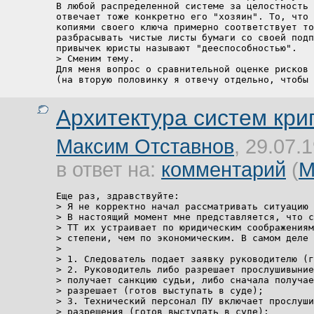
В любой распределенной системе за целостность 
отвечает тоже конкретно его "хозяин". То, что 
копиями своего ключа примерно соответствует то
разбрасывать чистые листы бумаги со своей подп
привычек юристы называют "дееспособностью".

> Сменим тему.

Для меня вопрос о сравнительной оценке рисков 
Архитектура систем кр
Максим Отставнов
, 29.07.
в ответ на:
комментарий
(
М
Еще раз, здравствуйте:

> Я не корректно начал рассматривать ситуацию 
> В настоящий момент мне представляется, что с
> ТТ их устраивает по юридическим соображениям
> степени, чем по экономическим. В самом деле 
> 

> 1. Следователь подает заявку руководителю (г
> 2. Руководитель либо разрешает прослушивыние
> получает санкцию судьи, либо сначала получае
> разрешает (готов выступать в суде);

> 3. Технический персонал ПУ включает прослуши
> разрешения (готов выступать в суде);
