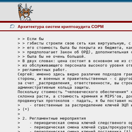
Архитектура систем криптоаудита СОРМ
> > Если бы

> > гэбисты строили свою сеть как виртуальную, с 
> > его стоимость была бы покрыта из бюджета, как
> > предполоагает Закон об ОРД), дополнительная с
> > была бы не очень большой. 

> В двух словах: цена состоит в основном не из ст
> из обслуживающего персонала высокого уровня отв
> регламентных работ.

Сергей: именно здесь видно различие подходов граж
стороны, и военных и правительственных - с другой
за счет _распределения_ ответственности, вы строи
административные кольца защиты.

Поскольку стоимость "человеческого обеспечения" н
склонна расти, а стоимость кремния и MIPS'ов, дос
продвинутых протоколов - падать, я бы поставил на
>    - отвественные за распределение ключей ЭЦП и
> (*)

> 

> 2. Регламентные мероприятия

>    - периодическая смена ключей следственого ор
>    - периодическая смена ключей суда/прокуратор
>    - периодическая смена ключей поставщика (*)
