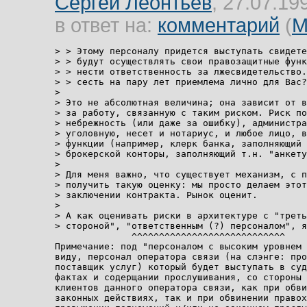
Сергей Леонтьев
, 27.07.19
в ответ на:
комментарий
(
М
> > Этому персоналу придется выступать свидете
> > будут осуществлять свои правозащитные функ
> > нести ответственность за лжесвидетельство.
> > сесть на пару лет приемлема лично для Вас?

> 

> Это не абсолютная величина; она зависит от в
> за работу, связанную с таким риском. Риск по
> небрежность (или даже за ошибку), администра
> уголовную, несет и нотариус, и любое лицо, в
> функции (например, клерк банка, заполняющий 
> брокерской конторы, заполняющий т.н. "анкету
> 

> Для меня важно, что существует механизм, с п
> получить такую оценку: мы просто делаем этот
> заключении контракта. Рынок оценит.

> 

> А как оценивать риски в архитектуре с "треть
> стороной", "ответственным (?) персоналом", я
              ^^^^^^^^^^^^^^^^^^^^^^^^^^^^

Примечание: под "персоналом с высоким уровнем 
виду, персонал оператора связи (на слэнге: про
поставщик услуг) который будет выступать в суд
фактах и содерщании прослушивания, со стороны 
клиентов данного оператора связи, как при обви
законных действиях, так и при обвинении правох