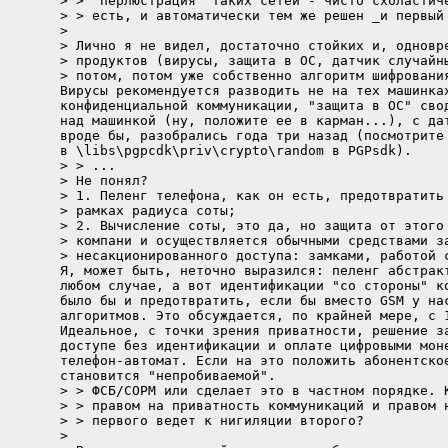
> > "перлюстрация" таких сетей - чисто схоластиче
> > есть, и автоматически тем же решен _и первый 
> 

> Лично я не видел, достаточно стойких и, одновре
> продуктов (вирусы, защита в ОС, датчик случайны
> потом, потом уже собственно алгоритм шифрования
Вирусы рекомендуется разводить не на тех машинках
конфиденциальной коммуникации, "защита в ОС" свод
над машинкой (ну, положите ее в карман...), с дат
вроде бы, разобрались года три назад (посмотрите 
в \libs\pgpcdk\priv\crypto\random в PGPsdk).

> > ...

> Не понял?

> 1. Пеленг телефона, как он есть, предотвратить 
> рамках радиуса соты;

> 2. Вычисление соты, это да, но защита от этого 
> компани и осуществляется обычными средствами за
> несакционированного доступа: замками, работой с
Я, может быть, неточно выразился: пеленг абстракт
любом случае, а вот идентификации "со стороны" ко
было бы и предотвратить, если бы вместо GSM у нас
алгоритмов. Это обсуждается, по крайней мере, с 1
Идеальное, с точки зрения приватности, решение за
доступе без идентификации и оплате цифровыми моне
телефон-автомат. Если на это положить абонентское
становится "непробиваемой".

> > ФСБ/СОРМ или сделает это в частном порядке. К
> > правом на приватность коммуникаций и правом н
> > первого ведет к нигиляции второго?

> 
