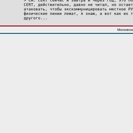
> См. CERT сейчас и завтра и через год, это по
CERT, действительно, давно не читал, но остает
атаковать, чтобы экскоммуницировать местное РУ
физические линии лежат, я знаю, а вот как их т
Московски