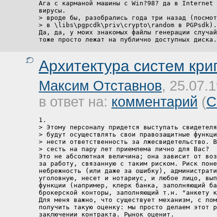
Ага с карманой машины с Win?98? да в Internet 
вирусы.

> вроде бы, разобрались года три назад (посмот
> в \libs\pgpcdk\priv\crypto\random в PGPsdk).

Да, да, у моих знакомых файлы генерации случай
тоже просто лежат на публично доступных диска.
Архитектура систем кр
Максим Отставнов
, 25.07.
в ответ на:
комментарий
(
С
1.

> Этому персоналу придется выступать свидетеля
> будут осуществлять свои правозащитные функци
> нести ответственность за лжесвидетельство. В
> сесть на пару лет приемлема лично для Вас?

Это не абсолютная величина; она зависит от воз
за работу, связанную с таким риском. Риск поне
небрежность (или даже за ошибку), администрати
уголовную, несет и нотариус, и любое лицо, вып
функции (например, клерк банка, заполняющий ба
брокерской конторы, заполняющий т.н. "анкету к
Для меня важно, что существует механизм, с пом
получить такую оценку: мы просто делаем этот р
заключении контракта. Рынок оценит.
