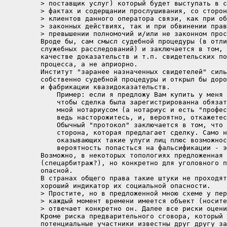
> поставщик услуг) который будет выступать в с
> фактах и содерщании прослушивания, со сторон
> клиентов данного оператора связи, как при об
> законных действиях, так и при обвинении прав
> превышении полномочий и/или не законном прос
Вроде бы, сам смысл судебной процедуры (в отли
служебных расследований) и заключается в том, 
качестве доказательств и т.п. свидетельских по
процесса, а не априорно.

Институт "заранее назначенных свидетелей" силь
собственно судебной процедуры и открыл бы доро
и фабрикации квазидоказательств.

    Пример: если я предложу Вам купить у меня 
    чтобы сделка была зарегистрированна обязат
    мной нотариусом (а нотариус и есть "профес
    ведь насторожитесь, и, вероятно, откажетес
    Обычный "протокол" заключается в том, что 
    сторона, которая предлагает сделку. Само н
    оказывающих такие улуги лиц плюс возможнос
    вероятность попасться на фальсификации - э
Возможно, в некоторых топологиях предложенная 
(спецарбитраж?), но конкретно для уголовного п
опасной.

В странах общего права такие штуки не проходят
хороший индикатор их социальной опасности.

> Простите, но в предложенной мною схеме у пер
> каждый момент времени имеется объект (носите
> отвечает конкретно он. Далее все риски оцени
Кроме риска предварительного сговора, который 
потенциальные участники известны друг другу за