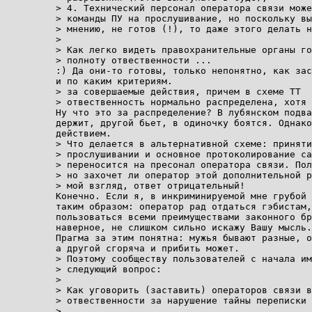
> 4. Технический персонал оператора связи може
> команды ПУ на прослушивание, но поскольку вы
> мнению, не готов (!), то даже этого делать н
> 

> Как легко видеть правохранительные органы го
> полноту отвественности ...

:) Да они-то готовы, только непонятно, как зас
и по каким критериям.

> за совершаемые действия, причем в схеме ТТ

> отвественность нормально распределена, хотя 
Ну что это за распределение? В лубянском подва
держит, другой бьет, в одиночку боятся. Однако
действием.

> Что делается в альтернативной схеме: приняти
> прослушивании и основное протоколирование са
> переносится на пресонал оператора связи. Пол
> но захочет ли оператор этой дополнительной р
> мой взгляд, ответ отрицательный! 

Конечно. Если я, в инкриминируемой мне грубой 
таким образом: оператор рад отдаться гэбистам,
пользоваться всеми преимуществами законного бр
наверное, не слишком сильно искажу Вашу мысль.

Прагма за этим понятна: мужья бывают разные, о
а другой сгоряча и прибить может.

> Поэтому сообществу пользователей с начала им
> следующий вопрос:

> 

> Как уговорить (заставить) операторов связи в
> отвественности за нарушение тайны переписки 
> 
